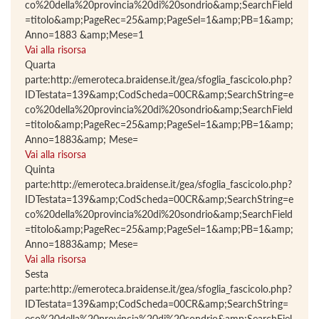
co%20della%20provincia%20di%20sondrio&amp;SearchField
=titolo&amp;PageRec=25&amp;PageSel=1&amp;PB=1&amp;
Anno=1883 &amp;Mese=1
Vai alla risorsa
Quarta
parte:http://emeroteca.braidense.it/gea/sfoglia_fascicolo.php?
IDTestata=139&amp;CodScheda=00CR&amp;SearchString=e
co%20della%20provincia%20di%20sondrio&amp;SearchField
=titolo&amp;PageRec=25&amp;PageSel=1&amp;PB=1&amp;
Anno=1883&amp; Mese=
Vai alla risorsa
Quinta
parte:http://emeroteca.braidense.it/gea/sfoglia_fascicolo.php?
IDTestata=139&amp;CodScheda=00CR&amp;SearchString=e
co%20della%20provincia%20di%20sondrio&amp;SearchField
=titolo&amp;PageRec=25&amp;PageSel=1&amp;PB=1&amp;
Anno=1883&amp; Mese=
Vai alla risorsa
Sesta
parte:http://emeroteca.braidense.it/gea/sfoglia_fascicolo.php?
IDTestata=139&amp;CodScheda=00CR&amp;SearchString=
eco%20della%20provincia%20di%20sondrio&amp;SearchFiel