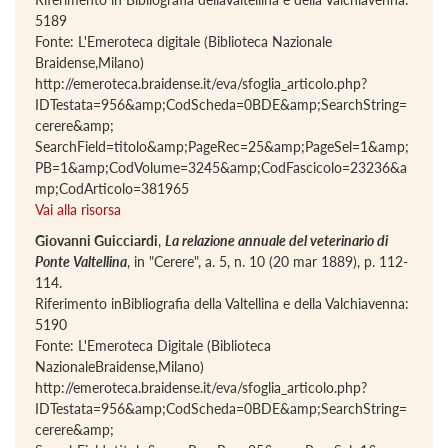
5189
Fonte: L'Emeroteca digitale (Biblioteca Nazionale
Braidense,Milano)
http://emeroteca.braidense.it/eva/sfoglia_articolo.php?
IDTestata=956&amp;CodScheda=0BDE&amp;SearchString=
cerere&amp;
SearchField=titolo&amp;PageRec=25&amp;PageSel=1&amp;
PB=1&amp;CodVolume=3245&amp;CodFascicolo=23236&a
mp;CodArticolo=381965
Vai alla risorsa
Giovanni Guicciardi
,
La relazione annuale del veterinario di
Ponte Valtellina
, in "Cerere", a. 5, n. 10 (20 mar 1889), p. 112-
114.
Riferimento inBibliografia della Valtellina e della Valchiavenna:
5190
Fonte: L'Emeroteca Digitale (Biblioteca
NazionaleBraidense,Milano)
http://emeroteca.braidense.it/eva/sfoglia_articolo.php?
IDTestata=956&amp;CodScheda=0BDE&amp;SearchString=
cerere&amp;