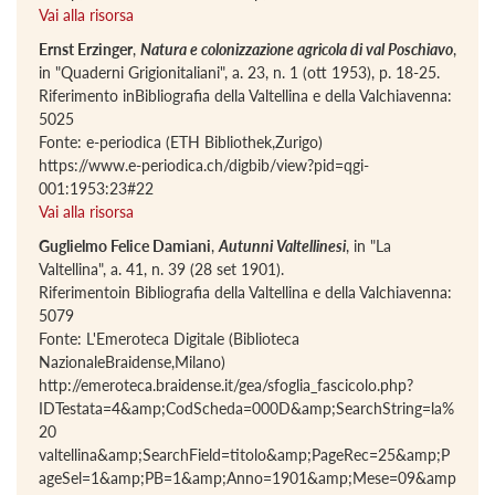
Vai alla risorsa
Ernst Erzinger
,
Natura e colonizzazione agricola di val Poschiavo
,
in "Quaderni Grigionitaliani", a. 23, n. 1 (ott 1953), p. 18-25.
Riferimento inBibliografia della Valtellina e della Valchiavenna:
5025
Fonte: e-periodica (ETH Bibliothek,Zurigo)
https://www.e-periodica.ch/digbib/view?pid=qgi-
001:1953:23#22
Vai alla risorsa
Guglielmo Felice Damiani
,
Autunni Valtellinesi
, in "La
Valtellina", a. 41, n. 39 (28 set 1901).
Riferimentoin Bibliografia della Valtellina e della Valchiavenna:
5079
Fonte: L'Emeroteca Digitale (Biblioteca
NazionaleBraidense,Milano)
http://emeroteca.braidense.it/gea/sfoglia_fascicolo.php?
IDTestata=4&amp;CodScheda=000D&amp;SearchString=la%
20
valtellina&amp;SearchField=titolo&amp;PageRec=25&amp;P
ageSel=1&amp;PB=1&amp;Anno=1901&amp;Mese=09&amp