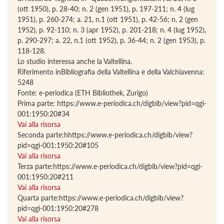
(ott 1950), p. 28-40; n. 2 (gen 1951), p. 197-211; n. 4 (lug
1951), p. 260-274; a. 21, n.1 (ott 1951), p. 42-56; n. 2 (gen
1952), p. 92-110; n. 3 (apr 1952), p. 201-218; n. 4 (lug 1952),
p. 290-297; a. 22, n.1 (ott 1952), p. 36-44; n. 2 (gen 1953), p.
118-128.
Lo studio interessa anche la Valtellina.
Riferimento inBibliografia della Valtellina e della Valchiavenna:
5248
Fonte: e-periodica (ETH Bibliothek, Zurigo)
Prima parte: https://www.e-periodica.ch/digbib/view?pid=qgi-
001:1950:20#34
Vai alla risorsa
Seconda parte:hhttps://www.e-periodica.ch/digbib/view?
pid=qgi-001:1950:20#105
Vai alla risorsa
Terza parte:https://www.e-periodica.ch/digbib/view?pid=qgi-
001:1950:20#211
Vai alla risorsa
Quarta parte:https://www.e-periodica.ch/digbib/view?
pid=qgi-001:1950:20#278
Vai alla risorsa