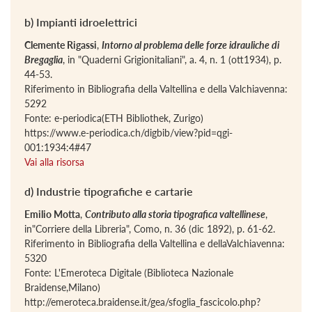
b) Impianti idroelettrici
Clemente Rigassi
,
Intorno al problema delle forze idrauliche di
Bregaglia
, in "Quaderni Grigionitaliani", a. 4, n. 1 (ott1934), p.
44-53.
Riferimento in Bibliografia della Valtellina e della Valchiavenna:
5292
Fonte: e-periodica(ETH Bibliothek, Zurigo)
https://www.e-periodica.ch/digbib/view?pid=qgi-
001:1934:4#47
Vai alla risorsa
d) Industrie tipografiche e cartarie
Emilio Motta
,
Contributo alla storia tipografica valtellinese
,
in"Corriere della Libreria", Como, n. 36 (dic 1892), p. 61-62.
Riferimento in Bibliografia della Valtellina e dellaValchiavenna:
5320
Fonte: L'Emeroteca Digitale (Biblioteca Nazionale
Braidense,Milano)
http://emeroteca.braidense.it/gea/sfoglia_fascicolo.php?