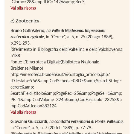
;Giorno=28&amp;IDG=1426&amp;RecS
Vai alla risorsa
e) Zootecnica
Bruno Galli Valerio
,
La Valle di Madesimo. Impressioni
zootecnico-agricole
, in "Cerere", a. 5, n. 25 (20 ago 1889),
p.291-293.
Riferimento in Bibliografia della Valtellina e della Valchiavenna:
5188
Fonte: L'Emeroteca Digitale(Biblioteca Nazionale
Braidense,Milano)
http://emeroteca.braidense.it/eva/sfoglia_articolo.php?
IDTestata=956&amp;CodScheda=0BDE&amp;SearchString=
cerere&amp;
SearchField=titolo&amp;PageRec=25&amp;PageSel=1&amp;
PB=1&amp;CodVolume=3245&amp;CodFascicolo=23253&a
mp;CodArticolo=382124
Vai alla risorsa
Giovanni Guicciardi
,
La condotta veterinaria di Ponte Valtellina
,
in "Cerere", a. 5, n. 7 (20 feb 1889), p. 77-79.
Riferimento in Bibliografia dellaValtellina e della Valchiavenna: