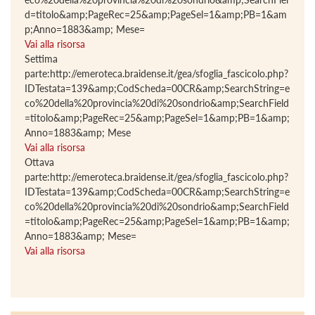
d=titolo&amp;PageRec=25&amp;PageSel=1&amp;PB=1&am
p;Anno=1883&amp; Mese=
Vai alla risorsa
Settima
parte:http://emeroteca.braidense.it/gea/sfoglia_fascicolo.php?
IDTestata=139&amp;CodScheda=00CR&amp;SearchString=e
co%20della%20provincia%20di%20sondrio&amp;SearchField
=titolo&amp;PageRec=25&amp;PageSel=1&amp;PB=1&amp;
Anno=1883&amp; Mese
Vai alla risorsa
Ottava
parte:http://emeroteca.braidense.it/gea/sfoglia_fascicolo.php?
IDTestata=139&amp;CodScheda=00CR&amp;SearchString=e
co%20della%20provincia%20di%20sondrio&amp;SearchField
=titolo&amp;PageRec=25&amp;PageSel=1&amp;PB=1&amp;
Anno=1883&amp; Mese=
Vai alla risorsa