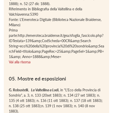
1888); n. 52 (27 dic 1888).
Riferimento in Bibliografia della Valtellina e della
Valchiavenna:5390
Fonte: L'Emeroteca Digitale (Biblioteca Nazionale Braidense,
Milano)
Prima
parte:http://emeroteca.braidense.it/gea/sfoglia_fascicolo.php?
IDTestata=139&amp;CodScheda=00CR&amp;Search
String=eco%20della%20provincia%20di%20sondrio&amp;Sea
rchField=titolo&amp;PageRec=25&amp;PageSel=1&amp;PB=
1&amp; Anno=1888&amp;Mese=
Vai alla risorsa
05. Mostre ed esposizioni
G. Robustelli
,
La Valtellina a Lodi
, in "L'Eco della Provincia di
Sondrio", a. 3, n. 133 (20set 1883); n. 134 (27 set 1883); n.
135 (4 ott 1883); n. 136 (11 ott 1883); n. 137 (18 ott 1883);
n. 138 (25 ott 1883);n. 139 (1 nov 1883); n. 140 (8 nov
1883).