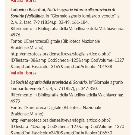
Vai alla risorsa
Lodovico Balardini
,
Notizie agrarie intorno alla provincia di
Sondrio (Valtellina)
, in "Giornale agrario lombardo-veneto", s.
2, v. 2, fasc. 7-9 (1834),p. 33-49, 161-184.
Riferimento in Bibliografia della Valtellina e della Valchiavenna:
4976
Fonte: L'EmerotecaDigitale (Biblioteca Nazionale
Braidense,Milano)
http://emeroteca.braidense.it/eva/sfoglia_articolo.php?
IDTestata=38&amp;CodScheda=125&amp;CodVolume=1327
&amp;Cod Fascicolo=3169&amp;CodArticolo=101938
Vai alla risorsa
La Società agraria della provincia di Sondrio
, in"Giornale agrario
lombardo-veneto", s. 4, v. 7 (1857), p. 347-350.
Riferimento in Bibliografia della Valtellina edella Valchiavenna:
4979
Fonte: L'Emeroteca Digitale (Biblioteca Nazionale
Braidense,Milano)
http://emeroteca.braidense.it/eva/sfoglia_articolo.php?
IDTestata=40&amp;CodScheda=127&amp;CodVolume=1370
&amp;Cod Fascicolo=3430&amp;CodArticolo=105550