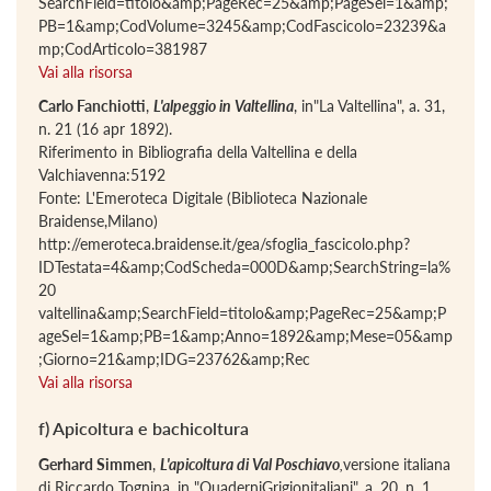
SearchField=titolo&amp;PageRec=25&amp;PageSel=1&amp;
PB=1&amp;CodVolume=3245&amp;CodFascicolo=23239&a
mp;CodArticolo=381987
Vai alla risorsa
Carlo Fanchiotti
,
L'alpeggio in Valtellina
, in"La Valtellina", a. 31,
n. 21 (16 apr 1892).
Riferimento in Bibliografia della Valtellina e della
Valchiavenna:5192
Fonte: L'Emeroteca Digitale (Biblioteca Nazionale
Braidense,Milano)
http://emeroteca.braidense.it/gea/sfoglia_fascicolo.php?
IDTestata=4&amp;CodScheda=000D&amp;SearchString=la%
20
valtellina&amp;SearchField=titolo&amp;PageRec=25&amp;P
ageSel=1&amp;PB=1&amp;Anno=1892&amp;Mese=05&amp
;Giorno=21&amp;IDG=23762&amp;Rec
Vai alla risorsa
f) Apicoltura e bachicoltura
Gerhard Simmen
,
L'apicoltura di Val Poschiavo
,
versione italiana
di Riccardo Tognina, in "QuaderniGrigionitaliani", a. 20, n. 1