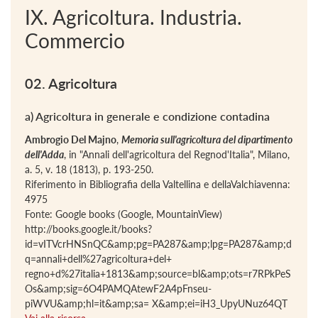
IX. Agricoltura. Industria.
Commercio
02. Agricoltura
a) Agricoltura in generale e condizione contadina
Ambrogio Del Majno
,
Memoria sull'agricoltura del dipartimento
dell'Adda
, in "Annali dell'agricoltura del Regnod'Italia", Milano,
a. 5, v. 18 (1813), p. 193-250.
Riferimento in Bibliografia della Valtellina e dellaValchiavenna:
4975
Fonte: Google books (Google, MountainView)
http://books.google.it/books?
id=vITVcrHNSnQC&amp;pg=PA287&amp;lpg=PA287&amp;d
q=annali+dell%27agricoltura+del+
regno+d%27italia+1813&amp;source=bl&amp;ots=r7RPkPeS
Os&amp;sig=6O4PAMQAtewF2A4pFnseu-
piWVU&amp;hl=it&amp;sa= X&amp;ei=iH3_UpyUNuz64QT