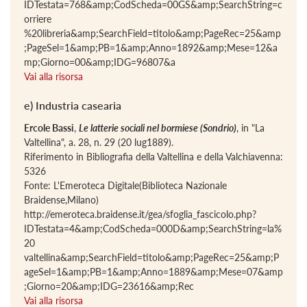
IDTestata=768&amp;CodScheda=00GS&amp;SearchString=c
orriere
%20libreria&amp;SearchField=titolo&amp;PageRec=25&amp
;PageSel=1&amp;PB=1&amp;Anno=1892&amp;Mese=12&a
mp;Giorno=00&amp;IDG=96807&a
Vai alla risorsa
e) Industria casearia
Ercole Bassi
,
Le latterie sociali nel bormiese (Sondrio)
, in "La
Valtellina", a. 28, n. 29 (20 lug1889).
Riferimento in Bibliografia della Valtellina e della Valchiavenna:
5326
Fonte: L'Emeroteca Digitale(Biblioteca Nazionale
Braidense,Milano)
http://emeroteca.braidense.it/gea/sfoglia_fascicolo.php?
IDTestata=4&amp;CodScheda=000D&amp;SearchString=la%
20
valtellina&amp;SearchField=titolo&amp;PageRec=25&amp;P
ageSel=1&amp;PB=1&amp;Anno=1889&amp;Mese=07&amp
;Giorno=20&amp;IDG=23616&amp;Rec
Vai alla risorsa