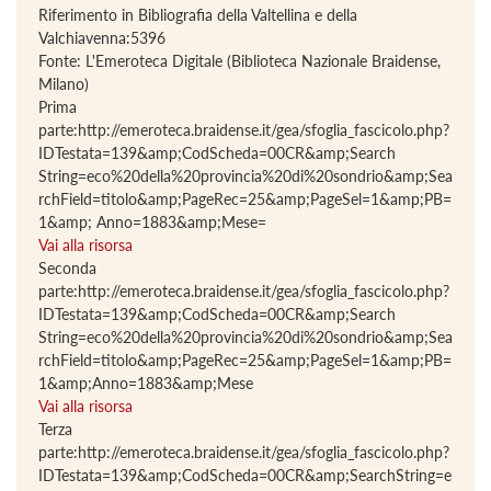
Riferimento in Bibliografia della Valtellina e della
Valchiavenna:5396
Fonte: L'Emeroteca Digitale (Biblioteca Nazionale Braidense,
Milano)
Prima
parte:http://emeroteca.braidense.it/gea/sfoglia_fascicolo.php?
IDTestata=139&amp;CodScheda=00CR&amp;Search
String=eco%20della%20provincia%20di%20sondrio&amp;Sea
rchField=titolo&amp;PageRec=25&amp;PageSel=1&amp;PB=
1&amp; Anno=1883&amp;Mese=
Vai alla risorsa
Seconda
parte:http://emeroteca.braidense.it/gea/sfoglia_fascicolo.php?
IDTestata=139&amp;CodScheda=00CR&amp;Search
String=eco%20della%20provincia%20di%20sondrio&amp;Sea
rchField=titolo&amp;PageRec=25&amp;PageSel=1&amp;PB=
1&amp;Anno=1883&amp;Mese
Vai alla risorsa
Terza
parte:http://emeroteca.braidense.it/gea/sfoglia_fascicolo.php?
IDTestata=139&amp;CodScheda=00CR&amp;SearchString=e