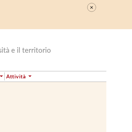
×
.
tà e il territorio
Attività