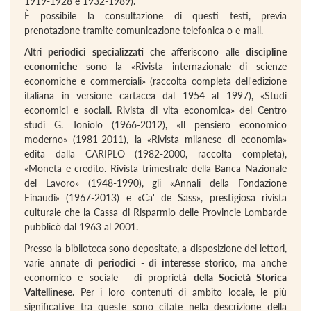
1919-1928 e 1932-1989).
È possibile la consultazione di questi testi, previa
prenotazione tramite comunicazione telefonica o e-mail.
Altri
periodici specializzati
che afferiscono alle
discipline
economiche
sono la «Rivista internazionale di scienze
economiche e commerciali» (raccolta completa dell'edizione
italiana in versione cartacea dal 1954 al 1997), «Studi
economici e sociali. Rivista di vita economica» del Centro
studi G. Toniolo (1966-2012), «Il pensiero economico
moderno» (1981-2011), la «Rivista milanese di economia»
edita dalla CARIPLO (1982-2000, raccolta completa),
«Moneta e credito. Rivista trimestrale della Banca Nazionale
del Lavoro» (1948-1990), gli «Annali della Fondazione
Einaudi» (1967-2013) e «Ca' de Sass», prestigiosa rivista
culturale che la Cassa di Risparmio delle Provincie Lombarde
pubblicò dal 1963 al 2001.
Presso la biblioteca sono depositate, a disposizione dei lettori,
varie annate di
periodici - di interesse storico
, ma anche
economico e sociale - di proprietà
della Società Storica
Valtellinese
. Per i loro contenuti di ambito locale, le più
significative tra queste sono citate nella descrizione della