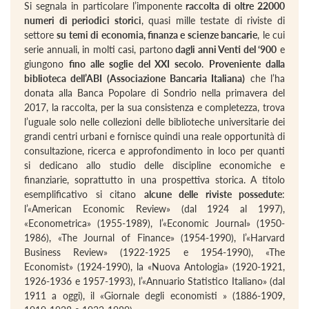
Si segnala in particolare l’imponente
raccolta di oltre 22000
numeri di periodici storici
, quasi mille testate di riviste di
settore
su temi di economia, finanza e scienze bancarie
, le cui
serie annuali, in molti casi, partono
dagli anni Venti del ‘900
e
giungono
fino alle soglie del XXI secolo
.
Proveniente dalla
biblioteca dell’ABI (Associazione Bancaria Italiana)
che l’ha
donata alla Banca Popolare di Sondrio nella primavera del
2017, la raccolta, per la sua consistenza e completezza, trova
l’uguale solo nelle collezioni delle biblioteche universitarie dei
grandi centri urbani e fornisce quindi una reale opportunità di
consultazione, ricerca e approfondimento in loco per quanti
si dedicano allo studio delle discipline economiche e
finanziarie, soprattutto in una prospettiva storica. A titolo
esemplificativo si citano
alcune delle riviste possedute
:
l’«American Economic Review» (dal 1924 al 1997),
«Econometrica» (1955-1989), l’«Economic Journal» (1950-
1986), «The Journal of Finance» (1954-1990), l’«Harvard
Business Review» (1922-1925 e 1954-1990), «The
Economist» (1924-1990), la «Nuova Antologia» (1920-1921,
1926-1936 e 1957-1993), l’«Annuario Statistico Italiano» (dal
1911 a oggi), il «Giornale degli economisti » (1886-1909,