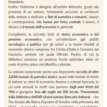
finanziarie.
Inoltre, l'interesse è allargato all'ambito letterario, grazie alla
presenza di un settore, fortemente ancorato ai contenuti
della sezione e dedicato a
libri di narrativa e romanzi
, classici
e contemporanei,
che hanno per tema centrale
il lavoro, il
denaro e
il mondo dell'economia
in generale.
Completano la raccolta testi di
storia economica e del
pensiero economico
, con un'estensione agli ambiti
sociologico e politico
per gli autori e le teorie riferibili al
momento storico compreso fra l’Unità d’Italia e l’avvento del
Fascismo, periodo nel quale Vilfredo Pareto, di cui la
biblioteca conserva un prezioso fondo epistolare, ebbe un
ruolo di primo piano nel dibattito culturale.
La sezione comprende anche una imponente
raccolta di oltre
22000 numeri di periodici storici
, quasi mille testate di riviste
di settore su temi di economia, finanza e scienze bancarie, le
cui serie annuali, in molti casi, partono
dagli anni Venti del
‘900
e giungono
fino alle soglie del XXI secolo
.
Proveniente
dalla biblioteca dell’ABI (Associazione Bancaria Italiana)
- che
l’ha donata alla Banca Popolare di Sondrio nella primavera del
2017 - la raccolta, per la sua consistenza e completezza,