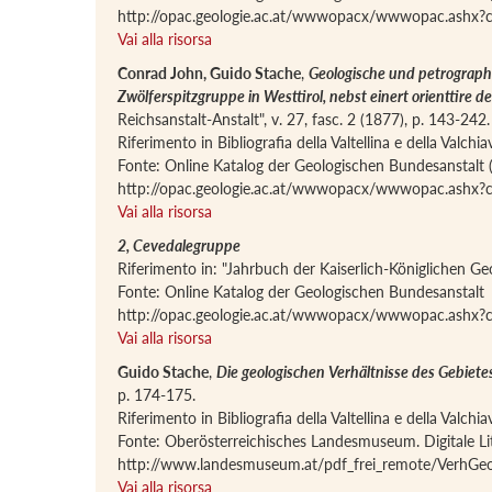
http://opac.geologie.ac.at/wwwopacx/wwwopac.ash
Vai alla risorsa
Conrad John, Guido Stache
,
Geologische und petrographi
Zwölferspitzgruppe in Westtirol, nebst einert orienttire
Reichsanstalt-Anstalt", v. 27, fasc. 2 (1877), p. 143-242.
Riferimento in Bibliografia della Valtellina e della Valch
Fonte: Online Katalog der Geologischen Bundesanstalt 
http://opac.geologie.ac.at/wwwopacx/wwwopac.ash
Vai alla risorsa
2, Cevedalegruppe
Riferimento in: "Jahrbuch der Kaiserlich-Königlichen Geo
Fonte: Online Katalog der Geologischen Bundesanstalt
http://opac.geologie.ac.at/wwwopacx/wwwopac.ash
Vai alla risorsa
Guido Stache
,
Die geologischen Verhältnisse des Gebiete
p. 174-175.
Riferimento in Bibliografia della Valtellina e della Valch
Fonte: Oberösterreichisches Landesmuseum. Digitale Li
http://www.landesmuseum.at/pdf_frei_remote/VerhGe
Vai alla risorsa