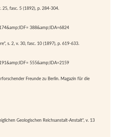
v. 25, fasc. 5 (1892), p. 284-304.
IDV=174&amp;IDF= 388&amp;IDA=6824
e", s. 2, v. 30, fasc. 10 (1897), p. 619-633.
IDV=191&amp;IDF= 555&amp;IDA=2159
urforschender Freunde zu Berlin. Magazin für die
niglichen Geologischen Reichsanstalt-Anstalt", v. 13