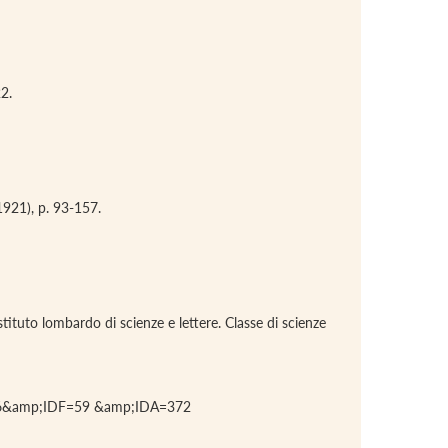
22.
(1921), p. 93-157.
stituto lombardo di scienze e lettere. Classe di scienze
V=56&amp;IDF=59 &amp;IDA=372