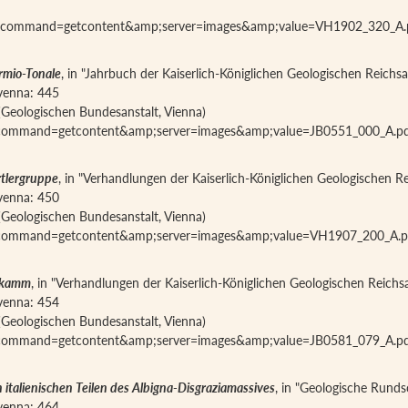
hx?command=getcontent&amp;server=images&amp;value=VH1902_320_A.
rmio-Tonale
, in "Jahrbuch der Kaiserlich-Königlichen Geologischen Reichsans
iavenna: 445
(Geologischen Bundesanstalt, Vienna)
x?command=getcontent&amp;server=images&amp;value=JB0551_000_A.p
tlergruppe
, in "Verhandlungen der Kaiserlich-Königlichen Geologischen Re
iavenna: 450
(Geologischen Bundesanstalt, Vienna)
x?command=getcontent&amp;server=images&amp;value=VH1907_200_A.p
chkamm
, in "Verhandlungen der Kaiserlich-Königlichen Geologischen Reichsans
iavenna: 454
(Geologischen Bundesanstalt, Vienna)
x?command=getcontent&amp;server=images&amp;value=JB0581_079_A.p
italienischen Teilen des Albigna-Disgraziamassives
, in "Geologische Rundsc
iavenna: 464