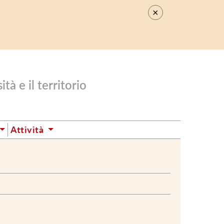
×
.
tà e il territorio
Attività