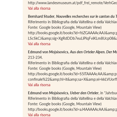
http://www.landesmuseum.at/pdf_frei_remote/VerhGe
Vai alla risorsa
Bernhard Studer
,
Nouvelles recherches sur le canton du Te
Riferimento in Bibliografia della Valtellina e della Valch
Fonte: Google books (Google, Mountain View)
http://books.google.it/books?id=f6ZGAAAAcAAJ&am
LScSkCJ&amp;sig=XgRdDDb7euLiPIqFviKLm8Ucp08&
Vai alla risorsa
Edmund von Mojsisovics
,
Aus den Orteler Alpen. Der Mo
213-234.
Riferimento in Bibliografia della Valtellina e della Valch
Fonte: Google books (Google, Mountain View)
http://books.google.it/books?id=S5lTAAAAcAAJ&am
confinale%22&amp;hl=it&amp;sa=X&amp;ei=kkLVU
Vai alla risorsa
Edmund von Mojsisovics
,
Ueber den Orteler
, in "Jahrb
Riferimento in Bibliografia della Valtellina e della Valch
Fonte: Google books (Google, Mountain View)
http://books.google.it/books?id=aJ4AAAAAcAAJ&amp
Vai alla risorsa