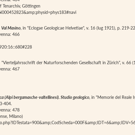
if Tenarchiv, Göttingen
PPN000452823&amp;physid=phys183#navi
 Val Masino
, in "Eclogae Geologicae Helvetiae", v. 16 (lug 1921), p. 219-2
iavenna: 466
1920:16::680#228
in "Vierteljahrsschrift der Naturforschenden Gesellschaft in Zürich", v. 66 
iavenna: 467
ca (Alpi bergamasche-valtellinesi). Studio geologico
, in "Memorie del Reale I
53-404.
iavenna: 478
ense, Milano)
a_articolo.php?IDTestata=900&amp;CodScheda=000F&amp;IDT=6&amp;ID