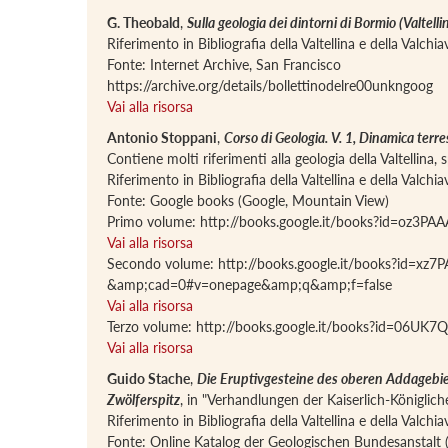
G. Theobald
,
Sulla geologia dei dintorni di Bormio (Valtelli
Riferimento in Bibliografia della Valtellina e della Valch
Fonte: Internet Archive, San Francisco
https://archive.org/details/bollettinodelre00unkngoog
Vai alla risorsa
Antonio Stoppani
,
Corso di Geologia. V. 1, Dinamica terres
Contiene molti riferimenti alla geologia della Valtellina, 
Riferimento in Bibliografia della Valtellina e della Valch
Fonte: Google books (Google, Mountain View)
Primo volume: http://books.google.it/books?id=oz
Vai alla risorsa
Secondo volume: http://books.google.it/books?id=x
&amp;cad=0#v=onepage&amp;q&amp;f=false
Vai alla risorsa
Terzo volume: http://books.google.it/books?id=06
Vai alla risorsa
Guido Stache
,
Die Eruptivgesteine des oberen Addagebie
Zwölferspitz
, in "Verhandlungen der Kaiserlich-Königlic
Riferimento in Bibliografia della Valtellina e della Valch
Fonte: Online Katalog der Geologischen Bundesanstalt 