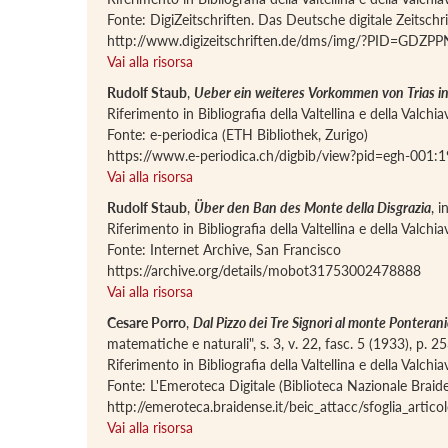
Fonte: DigiZeitschriften. Das Deutsche digitale Zeitschr
http://www.digizeitschriften.de/dms/img/?PID=GDZ
Vai alla risorsa
Rudolf Staub
,
Ueber ein weiteres Vorkommen von Trias in
Riferimento in Bibliografia della Valtellina e della Valch
Fonte: e-periodica (ETH Bibliothek, Zurigo)
https://www.e-periodica.ch/digbib/view?pid=egh-001:
Vai alla risorsa
Rudolf Staub
,
Über den Ban des Monte della Disgrazia
, 
Riferimento in Bibliografia della Valtellina e della Valch
Fonte: Internet Archive, San Francisco
https://archive.org/details/mobot31753002478888
Vai alla risorsa
Cesare Porro
,
Dal Pizzo dei Tre Signori al monte Ponterani
matematiche e naturali", s. 3, v. 22, fasc. 5 (1933), p. 2
Riferimento in Bibliografia della Valtellina e della Valch
Fonte: L'Emeroteca Digitale (Biblioteca Nazionale Braid
http://emeroteca.braidense.it/beic_attacc/sfogli
Vai alla risorsa