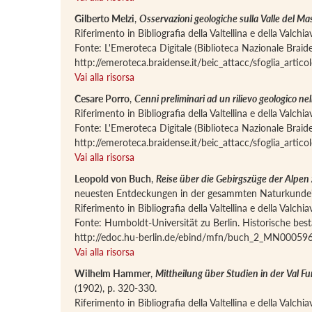
Gilberto Melzi
,
Osservazioni geologiche sulla Valle del Ma
Riferimento in Bibliografia della Valtellina e della Valch
Fonte: L'Emeroteca Digitale (Biblioteca Nazionale Braid
http://emeroteca.braidense.it/beic_attacc/sfogli
Vai alla risorsa
Cesare Porro
,
Cenni preliminari ad un rilievo geologico nel
Riferimento in Bibliografia della Valtellina e della Valch
Fonte: L'Emeroteca Digitale (Biblioteca Nazionale Braid
http://emeroteca.braidense.it/beic_attacc/sfogli
Vai alla risorsa
Leopold von Buch
,
Reise über die Gebirgszüge der Alpe
neuesten Entdeckungen in der gesammten Naturkunde", 
Riferimento in Bibliografia della Valtellina e della Valch
Fonte: Humboldt-Universität zu Berlin. Historische bes
http://edoc.hu-berlin.de/ebind/mfn/buch_2_MN0005
Vai alla risorsa
Wilhelm Hammer
,
Mittheilung über Studien in der Val Fu
(1902), p. 320-330.
Riferimento in Bibliografia della Valtellina e della Valch