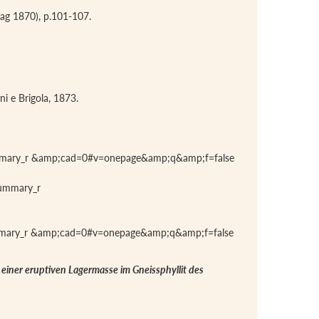
-mag 1870), p.101-107.
ni e Brigola, 1873.
ummary_r &amp;cad=0#v=onepage&amp;q&amp;f=false
summary_r
ummary_r &amp;cad=0#v=onepage&amp;q&amp;f=false
einer eruptiven Lagermasse im Gneissphyllit des