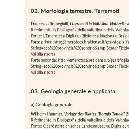
02. Morfologia terrestre. Terremoti
Francesco Romegialli
,
I terremoti in Valtellina. Noterelle 
Riferimento in Bibliografia della Valtellina e della Valch
Fonte: L'Emeroteca Digitale (Biblioteca Nazionale Braid
Parte prima: http://emeroteca.braidense.it/gea/sfog
String=eco%20provincia%20sondrio&amp;SearchFie
Vai alla risorsa
Parte seconda: http://emeroteca.braidense.it/gea/sf
String=eco%20provincia%20sondrio&amp;SearchFie
Vai alla risorsa
03. Geologia generale e applicata
a) Geologia generale
Wilhelm Hammer
,
Vorlage des Blattes "Bormio-Tonale". Zo
Riferimento in Bibliografia della Valtellina e della Valch
Fonte: Oberösterreichisches Landesmuseum. DigitaleLi