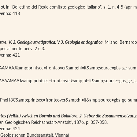
na)
, in "Bollettino del Reale comitato geologico italiano", a. 1, n. 4-5 (apr
iavenna: 418
tre; V. 2, Geologia stratigrafica; V.3, Geologia endografica
, Milano, Bernardo
specialmente nei v. 2 e 3.
iavenna: 421
3PAAAAMAAJ&amp;printsec=frontcover&amp;hl=it&amp;source=gbs_ge_s
z7PAAAAMAAJ&amp;printsec=frontcover&amp;hl=it&amp;source=gbs_ge_
UK7QPnxH8C&amp;printsec=frontcover&amp;hl=it&amp;source=gbs_ge_s
tes (Veltlin) zwischen Bormio und Boladore. 2, Ueber die Zusammensetzung 
hen Geologischen Reichsanstalt-Anstalt", 1876, p. 357-358.
iavenna: 424
(Geologischen Bundesanstalt, Vienna)