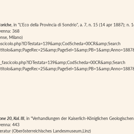
storiche
, in "L'Eco della Provincia di Sondrio", a. 7, n. 15 (14 apr 1887); n. 
iavenna: 368
ense, Milano)
lia_fascicolo.php?IDTestata=139&amp;CodScheda=00CR&amp;Search
ld=titolo&amp;PageRec=25&amp;PageSel=1&amp;PB=1&amp;Anno=188
oglia_fascicolo.php?IDTestata=139&amp;CodScheda=00CR&amp;Search
ld=titolo&amp;PageRec=25&amp;PageSel=1&amp;PB=1&amp;Anno=188
ne 20, Kol. III
, in "Verhandlungen der Kaiserlich-Königlichen Geologischen
iavenna: 443
teratur (Oberösterreichisches Landesmuseum,Linz)