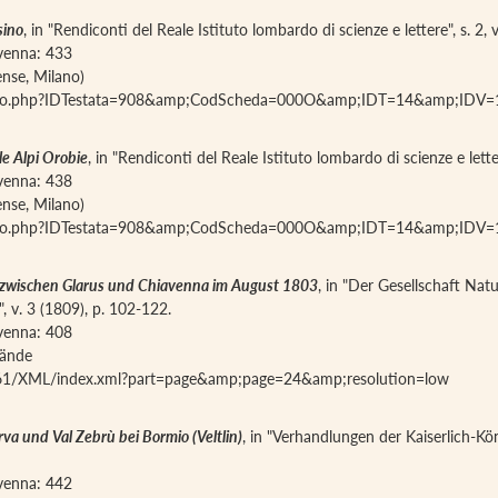
sino
, in "Rendiconti del Reale Istituto lombardo di scienze e lettere", s. 2, 
iavenna: 433
ense, Milano)
a_articolo.php?IDTestata=908&amp;CodScheda=000O&amp;IDT=14&amp;
le Alpi Orobie
, in "Rendiconti del Reale Istituto lombardo di scienze e letter
iavenna: 438
ense, Milano)
a_articolo.php?IDTestata=908&amp;CodScheda=000O&amp;IDT=14&amp;
n zwischen Glarus und Chiavenna im August 1803
, in "Der Gesellschaft Nat
v. 3 (1809), p. 102-122.
iavenna: 408
tände
961/XML/index.xml?part=page&amp;page=24&amp;resolution=low
rva und Val Zebrù bei Bormio (Veltlin)
, in "Verhandlungen der Kaiserlich-Kö
iavenna: 442