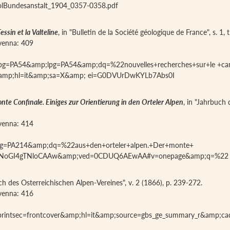
olBundesanstalt_1904_0357-0358.pdf
ssin et la Valteline
, in "Bulletin de la Société géologique de France", s. 1, 
iavenna: 409
p;pg=PA54&amp;lpg=PA54&amp;dq=%22nouvelles+recherches+sur+le +c
amp;hl=it&amp;sa=X&amp; ei=G0DVUrDwKYLb7Abs0I
nte Confinale. Einiges zur Orientierung in den Orteler Alpen
, in "Jahrbuch 
iavenna: 414
p;pg=PA214&amp;dq=%22aus+den+orteler+alpen.+Der+monte+
orfNoGI4gTNloCAAw&amp;ved=0CDUQ6AEwAA#v=onepage&amp;q=%22 
uch des Osterreichischen Alpen-Vereines", v. 2 (1866), p. 239-272.
iavenna: 416
;printsec=frontcover&amp;hl=it&amp;source=gbs_ge_summary_r&amp;