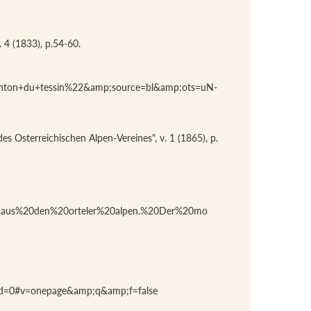
t. 4 (1833), p.54-60.
anton+du+tessin%22&amp;source=bl&amp;ots=uN-
des Osterreichischen Alpen-Vereines", v. 1 (1865), p.
aus%20den%20orteler%20alpen.%20Der%20mo
cad=0#v=onepage&amp;q&amp;f=false