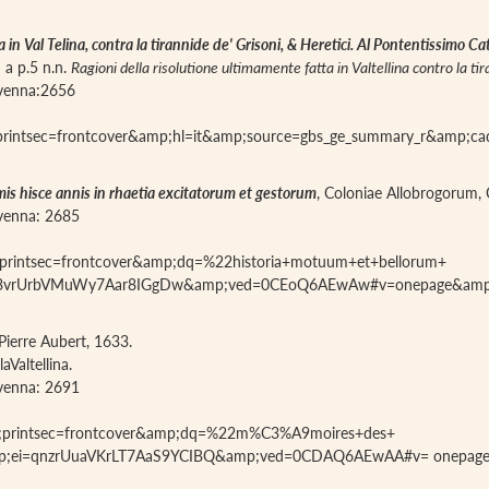
ta in Val Telina, contra la tirannide de' Grisoni, & Heretici. Al Pontentissimo C
; a p.5 n.n.
Ragioni della risolutione ultimamente fatta in Valtellina contro la tir
iavenna:2656
;printsec=frontcover&amp;hl=it&amp;source=gbs_ge_summary_r&amp;c
is hisce annis in rhaetia excitatorum et gestorum
, Coloniae Allobrogorum,
iavenna: 2685
;printsec=frontcover&amp;dq=%22historia+motuum+et+bellorum+
=O3vrUrbVMuWy7Aar8IGgDw&amp;ved=0CEoQ6AEwAw#v=onepage&amp;
Pierre Aubert, 1633.
aValtellina.
iavenna: 2691
p;printsec=frontcover&amp;dq=%22m%C3%A9moires+des+
amp;ei=qnzrUuaVKrLT7AaS9YCIBQ&amp;ved=0CDAQ6AEwAA#v= onepa