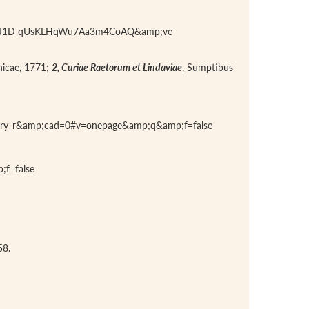
;ei=J1D qUsKLHqWu7Aa3m4CoAQ&amp;ve
hicae, 1771;
2, Curiae Raetorum et Lindaviae
, Sumptibus
mary_r&amp;cad=0#v=onepage&amp;q&amp;f=false
f=false
58.