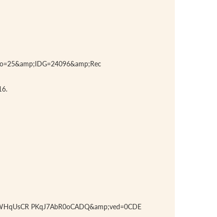
rno=25&amp;IDG=24096&amp;Rec
16.
=DWHqUsCR PKqJ7AbR0oCADQ&amp;ved=0CDE