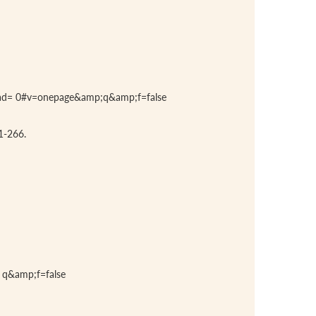
cad= 0#v=onepage&amp;q&amp;f=false
41-266.
q&amp;f=false