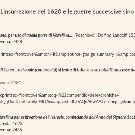
a. Linsurrezione del 1620 e le guerre successive sin
na, per uso di quella parte di Valtellina…
, [Poschiavo], Dolfino Landolfi,15
iavenna: 2428
;printsec=frontcover&amp;hl=it&amp;source=gbs_ge_summary_r&amp;c
i Como… nel quale (con brevità) si tratta di tutte le cose notabili, successe da
avenna: 2434
;printsec=frontcover&amp;dq=%22compendio+delle+croniche+
i=oE_qUuulConfswa8joHIDA&amp;ved=0CDAQ6AEwAA#v=onepage&amp
a Valtellina per estirpatione dell'Heresie, cominciando dall'Anno del Signore 16
atesta, 1623.
iavenna: 2435