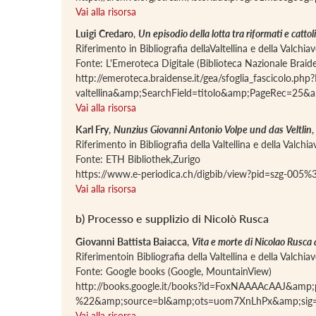
Vai alla risorsa
Luigi Credaro
,
Un episodio della lotta tra riformati e cattoli
Riferimento in Bibliografia dellaValtellina e della Valchi
Fonte: L'Emeroteca Digitale (Biblioteca Nazionale Braid
http://emeroteca.braidense.it/gea/sfoglia_fascicol
valtellina&amp;SearchField=titolo&amp;PageRec
Vai alla risorsa
Karl Fry
,
Nunzius Giovanni Antonio Volpe und das Veltlin
,
Riferimento in Bibliografia della Valtellina e della Valch
Fonte: ETH Bibliothek,Zurigo
https://www.e-periodica.ch/digbib/view?pid=szg-
Vai alla risorsa
b) Processo e supplizio di Nicolò Rusca
Giovanni Battista Baiacca
,
Vita e morte di Nicolao Rusca 
Riferimentoin Bibliografia della Valtellina e della Valchi
Fonte: Google books (Google, MountainView)
http://books.google.it/books?id=FoxNAAAAcAAJ&am
%22&amp;source=bl&amp;ots=uom7XnLhPx&amp;s
Vai alla risorsa