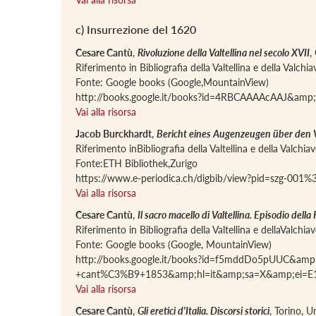
c) Insurrezione del 1620
Cesare Cantù
,
Rivoluzione della Valtellina nel secolo XVII
,
Riferimento in Bibliografia della Valtellina e della Valch
Fonte: Google books (Google,MountainView)
http://books.google.it/books?id=4RBCAAAAcAAJ&amp
Vai alla risorsa
Jacob Burckhardt
,
Bericht eines Augenzeugen über den 
Riferimento inBibliografia della Valtellina e della Valchi
Fonte:ETH Bibliothek,Zurigo
https://www.e-periodica.ch/digbib/view?pid=szg-00
Vai alla risorsa
Cesare Cantù
,
Il sacro macello di Valtellina. Episodio della 
Riferimento in Bibliografia della Valtellina e dellaValchi
Fonte: Google books (Google, MountainView)
http://books.google.it/books?id=f5mddDo5pUUC&amp;p
+cant%C3%B9+1853&amp;hl=it&amp;sa=X&amp;ei=E
Vai alla risorsa
Cesare Cantù
,
Gli eretici d'Italia. Discorsi storici
, Torino, 