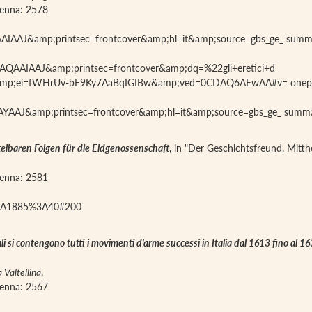
avenna: 2578
BAQAAIAAJ&amp;printsec=frontcover&amp;hl=it&amp;source=gbs_ge_ s
hBAQAAIAAJ&amp;printsec=frontcover&amp;dq=%22gli+eretici+d
a=X&amp;ei=fWHrUv-bE9Ky7AaBqIGIBw&amp;ved=0CDAQ6AEwAA#v= onep
PAAAAYAAJ&amp;printsec=frontcover&amp;hl=it&amp;source=gbs_ge_ su
telbaren Folgen für die Eidgenossenschaft
, in "Der Geschichtsfreund. Mitth
avenna: 2581
1%3A1885%3A40#200
uali si contengono tutti i movimenti d'arme successi in Italia dal 1613 fino al 16
 Valtellina
.
avenna: 2567