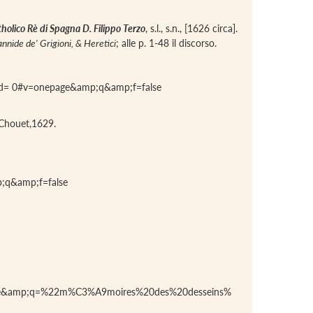
atholico Rè di Spagna D. Filippo Terzo
, s.l., s.n., [1626 circa].
annide de' Grigioni, & Heretici
; alle p. 1-48 il discorso.
ad= 0#v=onepage&amp;q&amp;f=false
 Chouet,1629.
q&amp;f=false
ge&amp;q=%22m%C3%A9moires%20des%20desseins%