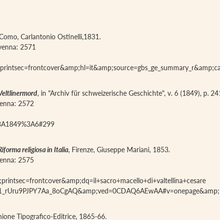
 Como, Carlantonio Ostinelli,1831.
iavenna: 2571
;printsec=frontcover&amp;hl=it&amp;source=gbs_ge_summary_r&amp;
Veltlinermord
, in "Archiv für schweizerische Geschichte", v. 6 (1849), p. 2
avenna: 2572
1%3A1849%3A6#299
Riforma religiosa in Italia
, Firenze, Giuseppe Mariani, 1853.
avenna: 2575
rintsec=frontcover&amp;dq=il+sacro+macello+di+valtellina+cesare
1_rUru9PJPY7Aa_8oCgAQ&amp;ved=0CDAQ6AEwAA#v=onepage&amp; 
Unione Tipografico-Editrice, 1865-66.