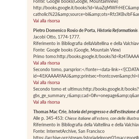
Fonte: Google books(Google, MountainView)
http://books.google.it/books?id=VuaZqMWFrHEC&amp
catholici%22&amp;source=bl&amp;ots=Rfz3KBvJbF
Vai alla risorsa
Pietro Domenico Rosio de Porta
,
Historia Reformationis
Jacobi Otto, 1774-1777.
Riferimento in Bibliografia dellaValtellina e della Valchi
Fonte: Google books (Google, Mountain View)
Primo tomo:http://books.google.it/books?id=Rz4TA
Vai alla risorsa
Secondo tomo, parsprior:</fonte><data-link><![CDATA[
id=4l1KAAAAYAAJ&amp;printsec=frontcover&amp;hl=
Vai alla risorsa
Secondo tomo et ultimus:http://books.google.it/bo
gbs_ge_summary_r&amp;cad=0#v=onepage&amp;q&amp
Vai alla risorsa
Thomas Mac Crie
,
Istoria del progresso e dell'estinzione d
Alle p. 345-453:
Chiese italiane all'estero, con delle illustr
Riferimento in Bibliografia della Valtellina e della Valch
Fonte: InternetArchive, San Francisco
https://archive.org/stream/istoriadelprogr01maccgoo