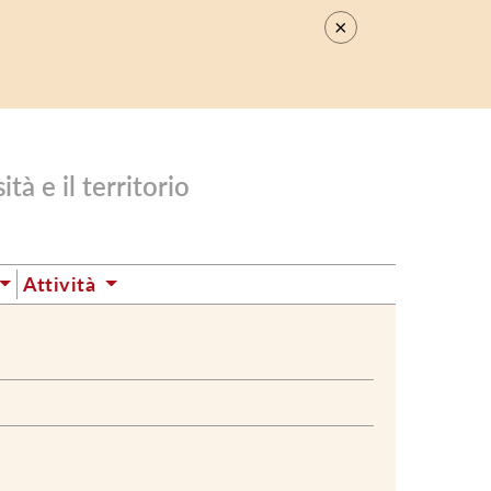
×
.
tà e il territorio
Attività