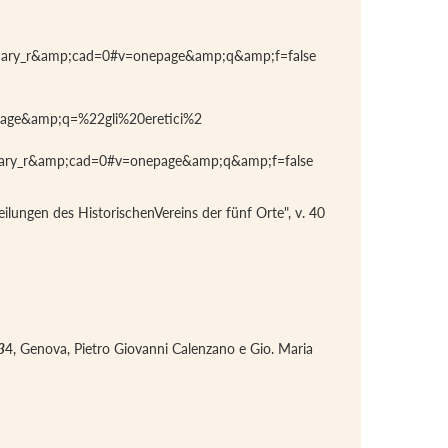
ummary_r&amp;cad=0#v=onepage&amp;q&amp;f=false
age&amp;q=%22gli%20eretici%2
mmary_r&amp;cad=0#v=onepage&amp;q&amp;f=false
eilungen des HistorischenVereins der fünf Orte", v. 40
3
4, Genova, Pietro Giovanni Calenzano e Gio. Maria