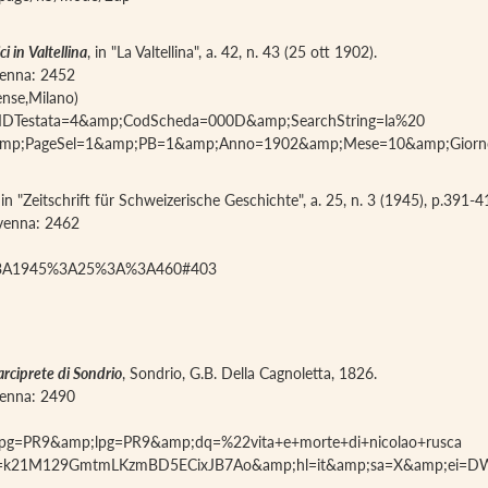
ci in Valtellina
, in "La Valtellina", a. 42, n. 43 (25 ott 1902).
avenna: 2452
ense,Milano)
o.php?IDTestata=4&amp;CodScheda=000D&amp;SearchString=la%20
=25&amp;PageSel=1&amp;PB=1&amp;Anno=1902&amp;Mese=10&amp;Gio
 in "Zeitschrift für Schweizerische Geschichte", a. 25, n. 3 (1945), p.391-4
iavenna: 2462
005%3A1945%3A25%3A%3A460#403
arciprete di Sondrio
, Sondrio, G.B. Della Cagnoletta, 1826.
avenna: 2490
p;pg=PR9&amp;lpg=PR9&amp;dq=%22vita+e+morte+di+nicolao+rusca
ig=k21M129GmtmLKzmBD5ECixJB7Ao&amp;hl=it&amp;sa=X&amp;ei