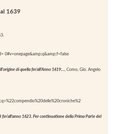
o al 1639
53.
ad= 0#v=onepage&amp;q&amp;f=false
ll'origine di quella fin'all'Anno 1619…
, Como, Gio. Angelo
;q=%22compendio%20delle%20croniche%2
18 fin'all'anno 1623. Per continuatione della Prima Parte del