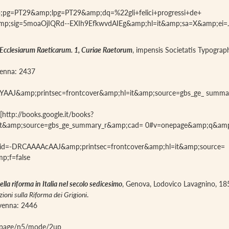
;pg=PT29&amp;lpg=PT29&amp;dq=%22gli+felici+progressi+de+
&amp;sig=5moaOjIQRd--EXIh9EfkwvdAIEg&amp;hl=it&amp;sa=X&amp
 Ecclesiarum Raeticarum. 1, Curiae Raetorum
, impensis Societatis Typograp
avenna: 2437
AAAYAAJ&amp;printsec=frontcover&amp;hl=it&amp;source=gbs_ge_ sum
http://books.google.it/books?
it&amp;source=gbs_ge_summary_r&amp;cad= 0#v=onepage&amp;q&amp;
oks?id=-DRCAAAAcAAJ&amp;printsec=frontcover&amp;hl=it&amp;source=
;f=false
ella riforma in Italia nel secolo sedicesimo
, Genova, Lodovico Lavagnino, 18
azioni sulla Riforma dei Grigioni
.
iavenna: 2446
g#page/n5/mode/2up