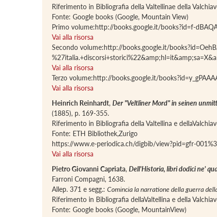
Riferimento in Bibliografia della Valtellinae della Valchi
Fonte: Google books (Google, Mountain View)
Primo volume:http://books.google.it/books?id=f-d
Vai alla risorsa
Secondo volume:http://books.google.it/books?id=Oe
%27italia.+discorsi+storici%22&amp;hl=it&amp;s
Vai alla risorsa
Terzo volume:http://books.google.it/books?id=y_g
Vai alla risorsa
Heinrich Reinhardt
,
Der "Veltliner Mord" in seinen unmit
(1885), p. 169-355.
Riferimento in Bibliografia della Valtellina e dellaValchi
Fonte: ETH Bibliothek,Zurigo
https://www.e-periodica.ch/digbib/view?pid=gfr-00
Vai alla risorsa
Pietro Giovanni Capriata
,
Dell'Historia, libri dodici ne' q
Farroni Compagni, 1638.
Allep. 371 e segg.:
Comincia la narratione della guerra della
Riferimento in Bibliografia dellaValtellina e della Valchi
Fonte: Google books (Google, MountainView)