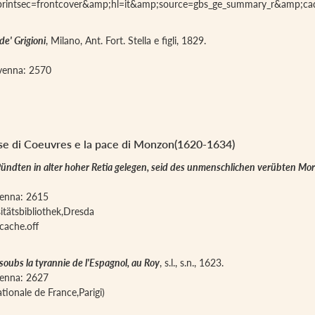
;printsec=frontcover&amp;hl=it&amp;source=gbs_ge_summary_r&amp;c
de' Grigioni
, Milano, Ant. Fort. Stella e figli, 1829.
iavenna: 2570
hese di Coeuvres e la pace di Monzon(1620-1634)
ndten in alter hoher Retia gelegen, seid des unmenschlichen verübten Mord 
avenna: 2615
itätsbibliothek,Dresda
cache.off
 soubs la tyrannie de l'Espagnol, au Roy
, s.l., s.n., 1623.
avenna: 2627
tionale de France,Parigi)