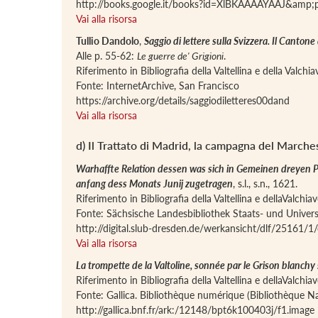
http://books.google.it/books?id=XlBKAAAAYAAJ&amp
Vai alla risorsa
Tullio Dandolo
,
Saggio di lettere sulla Svizzera. Il Cantone 
Alle p. 55-62:
Le guerre de' Grigioni
.
Riferimento in Bibliografia della Valtellina e della Valch
Fonte: InternetArchive, San Francisco
https://archive.org/details/saggiodiletteres00dand
Vai alla risorsa
d) Il Trattato di Madrid, la campagna del Marc
Warhaffte Relation dessen was sich in Gemeinen dreyen Pü
anfang dess Monats Junij zugetragen
, s.l., s.n., 1621.
Riferimento in Bibliografia della Valtellina e dellaValchi
Fonte: Sächsische Landesbibliothek Staats- und Univers
http://digital.slub-dresden.de/werkansicht/dlf/25161/1/
Vai alla risorsa
La trompette de la Valtoline, sonnée par le Grison blanchy
Riferimento in Bibliografia della Valtellina e dellaValchi
Fonte: Gallica. Bibliothèque numérique (Bibliothèque Na
http://gallica.bnf.fr/ark:/12148/bpt6k100403j/f1.image