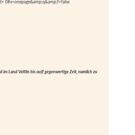
ad= 0#v=onepage&amp;q&amp;f=false
im Land Veltlin bis auff gegenwertige Zeit, namlich zu