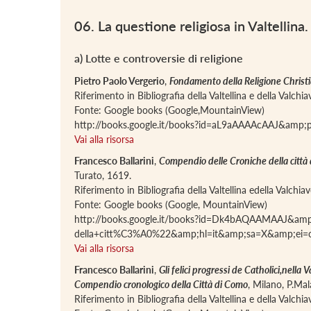
06. La questione religiosa in Valtellin
a) Lotte e controversie di religione
Pietro Paolo Vergerio
,
Fondamento della Religione Christia
Riferimento in Bibliografia della Valtellina e della Valch
Fonte: Google books (Google,MountainView)
http://books.google.it/books?id=aL9aAAAAcAAJ&amp
Vai alla risorsa
Francesco Ballarini
,
Compendio delle Croniche della città d
Turato, 1619.
Riferimento in Bibliografia della Valtellina edella Valchi
Fonte: Google books (Google, MountainView)
http://books.google.it/books?id=Dk4bAQAAMAAJ&amp
della+citt%C3%A0%22&amp;hl=it&amp;sa=X&amp;e
Vai alla risorsa
Francesco Ballarini
,
Gli felici progressi de Catholici,nell
Compendio cronologico della Città di Como
, Milano, P.Mal
Riferimento in Bibliografia della Valtellina e della Valch