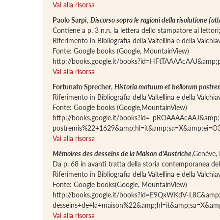
Vai alla risorsa
Paolo Sarpi
,
Discorso sopra le ragioni della risolutione fat
Contiene a p. 3 n.n. la lettera dello stampatore ai lettori
Riferimento in Bibliografia della Valtellina e della Valch
Fonte: Google books (Google, MountainView)
http://books.google.it/books?id=HFtTAAAAcAAJ&amp
Vai alla risorsa
Fortunato Sprecher
,
Historia motuum et bellorum postrem
Riferimento in Bibliografia della Valtellina e della Valch
Fonte: Google books (Google,MountainView)
http://books.google.it/books?id=_pROAAAAcAAJ&amp
postremis%22+1629&amp;hl=it&amp;sa=X&amp;ei
Vai alla risorsa
Mémoires des desseins de la Maison d'Austriche
,Genève, 
Da p. 68 in avanti tratta della storia contemporanea dell
Riferimento in Bibliografia della Valtellina e della Valch
Fonte: Google books(Google, MountainView)
http://books.google.it/books?id=E9QxWKdV-L8C&am
desseins+de+la+maison%22&amp;hl=it&amp;sa=X&
Vai alla risorsa