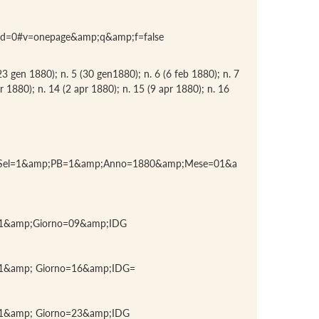
cad=0#v=onepage&amp;q&amp;f=false
 (23 gen 1880); n. 5 (30 gen1880); n. 6 (6 feb 1880); n. 7
 1880); n. 14 (2 apr 1880); n. 15 (9 apr 1880); n. 16
PageSel=1&amp;PB=1&amp;Anno=1880&amp;Mese=01&a
=01&amp;Giorno=09&amp;IDG
01&amp; Giorno=16&amp;IDG=
01&amp; Giorno=23&amp;IDG