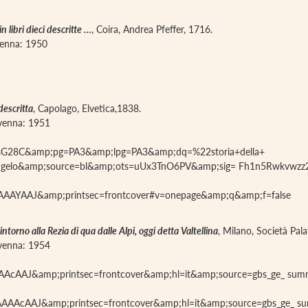
n libri dieci descritte …
, Coira, Andrea Pfeffer, 1716.
avenna: 1950
 descritta
, Capolago, Elvetica,1838.
iavenna: 1951
RHJsG28C&amp;pg=PA3&amp;lpg=PA3&amp;dq=%22storia+della+
ietro+angelo&amp;source=bl&amp;ots=uUx3TnO6PV&amp;sig= Fh1n5Rwkvw
uAAAAYAAJ&amp;printsec=frontcover#v=onepage&amp;q&amp;f=false
intorno alla Rezia di qua dalle Alpi, oggi detta Valtellina
, Milano, Società Pal
iavenna: 1954
-AAAAcAAJ&amp;printsec=frontcover&amp;hl=it&amp;source=gbs_ge_ s
e8_AAAAcAAJ&amp;printsec=frontcover&amp;hl=it&amp;source=gbs_ge_