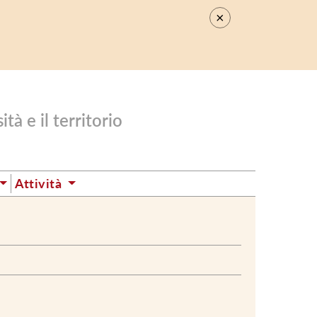
×
.
tà e il territorio
Attività