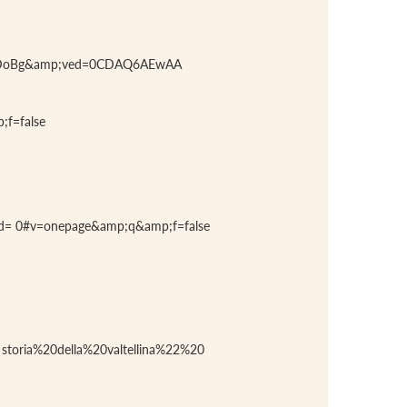
 mYDoBg&amp;ved=0CDAQ6AEwAA
f=false
ad= 0#v=onepage&amp;q&amp;f=false
oria%20della%20valtellina%22%20