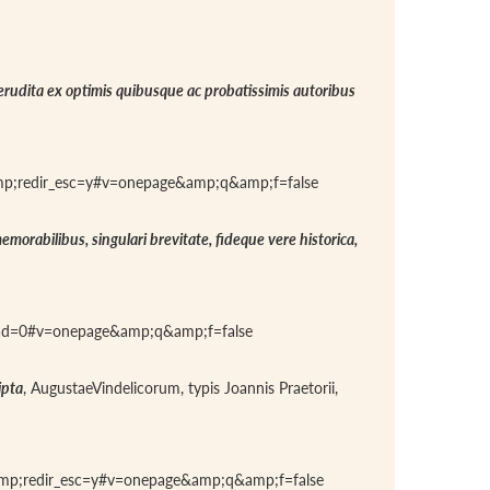
 erudita ex optimis quibusque ac probatissimis autoribus
amp;redir_esc=y#v=onepage&amp;q&amp;f=false
memorabilibus, singulari brevitate, fideque vere historica,
cad=0#v=onepage&amp;q&amp;f=false
ipta
, AugustaeVindelicorum, typis Joannis Praetorii,
amp;redir_esc=y#v=onepage&amp;q&amp;f=false