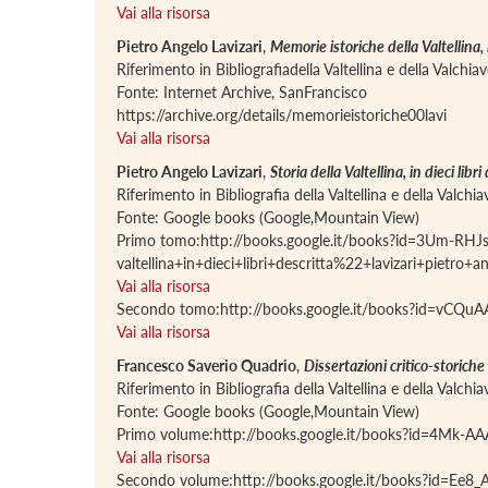
Vai alla risorsa
Pietro Angelo Lavizari
,
Memorie istoriche della Valtellina, i
Riferimento in Bibliografiadella Valtellina e della Valchi
Fonte: Internet Archive, SanFrancisco
https://archive.org/details/memorieistoriche00lavi
Vai alla risorsa
Pietro Angelo Lavizari
,
Storia della Valtellina, in dieci libri
Riferimento in Bibliografia della Valtellina e della Valch
Fonte: Google books (Google,Mountain View)
Primo tomo:http://books.google.it/books?id=3Um-
valtellina+in+dieci+libri+descritta%22+lavizari+p
Vai alla risorsa
Secondo tomo:http://books.google.it/books?id=vCQ
Vai alla risorsa
Francesco Saverio Quadrio
,
Dissertazioni critico-storiche 
Riferimento in Bibliografia della Valtellina e della Valch
Fonte: Google books (Google,Mountain View)
Primo volume:http://books.google.it/books?id=4Mk
Vai alla risorsa
Secondo volume:http://books.google.it/books?id=E