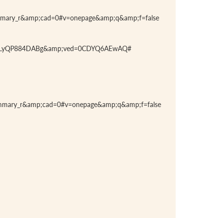
summary_r&amp;cad=0#v=onepage&amp;q&amp;f=false
bD66LyQP884DABg&amp;ved=0CDYQ6AEwAQ#
summary_r&amp;cad=0#v=onepage&amp;q&amp;f=false