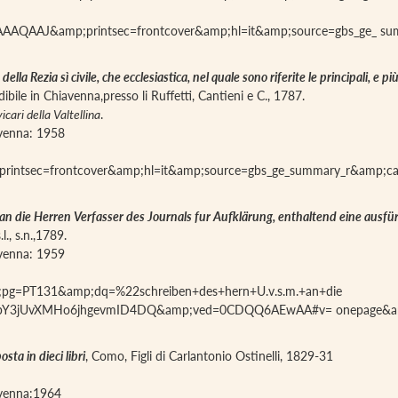
OAAAAQAAJ&amp;printsec=frontcover&amp;hl=it&amp;source=gbs_ge_ 
ella Rezia sì civile, che ecclesiastica, nel quale sono riferite le principali, e
ndibile in Chiavenna,presso li Ruffetti, Cantieni e C., 1787.
icari della Valtellina
.
iavenna: 1958
;printsec=frontcover&amp;hl=it&amp;source=gbs_ge_summary_r&amp;
 an die Herren Verfasser des Journals fur Aufklärung, enthaltend eine ausfü
s.l., s.n.,1789.
iavenna: 1959
p;pg=PT131&amp;dq=%22schreiben+des+hern+U.v.s.m.+an+die
ei=bY3jUvXMHo6jhgevmID4DQ&amp;ved=0CDQQ6AEwAA#v= onepage&am
sta in dieci libri
, Como, Figli di Carlantonio Ostinelli, 1829-31
iavenna:1964