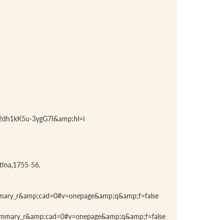
zz2dh1kK5u-3ygG7I&amp;hl=i
atina,1755-56.
ummary_r&amp;cad=0#v=onepage&amp;q&amp;f=false
 summary_r&amp;cad=0#v=onepage&amp;q&amp;f=false