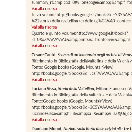
summary_r&amp;cad=0#v=onepage&amp;q&amp;f=fal
Vai alla risorsa
Terzo volume:http://books.google.it/books?id=Y3Y5A
%22storia+della+valtellina+e+delle+gi%C3%A0+c
Vai alla risorsa
Quarto e quinto volume:http://www.google.it/books?
id=0XoZAAAAYAAJ&amp;printsec=frontcover&amp;hl
Vai alla risorsa
Cesare Cantù
,
Scorsa di un lombardo negli archivi di Vene
Riferimento in Bibliografia dellaValtellina e della Valchi
Fonte: Google books (Google, MountainView)
http://books.google.it/books?id=JcsFAAAAQAAJ&amp
Vai alla risorsa
Luciano Sissa
,
Storia della Valtellina
, Milano,Francesco Va
Riferimento in Bibliografia della Valtellina e della Valch
Fonte:Google books (Google, MountainView)
http://books.google.it/books?id=3C5YAAAAcAAJ&amp;p
luciano+sissa&amp;hl=it&amp;sa=X&amp;ei=sZXjU
Vai alla risorsa
Damiano Muoni
,
Nozioni sulla Rezia dalle origini alle Tre