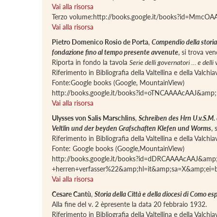
Vai alla risorsa
Terzo volume:http://books.google.it/books?id=Mmc
Vai alla risorsa
Pietro Domenico Rosio de Porta
,
Compendio della storia d
fondazione fino al tempo presente avvenute
, si trova ve
Riporta in fondo la tavola
Serie delli governatori … e delli v
Riferimento in Bibliografia della Valtellina e della Valch
Fonte:Google books (Google, MountainView)
http://books.google.it/books?id=oTNCAAAAcAAJ&amp
Vai alla risorsa
Ulysses von Salis Marschlins
,
Schreiben des Hrn U.v.S.M.
Veltlin und der beyden Grafschaften Klefen und Worms
, 
Riferimento in Bibliografia della Valtellina e della Valch
Fonte: Google books (Google,MountainView)
http://books.google.it/books?id=dDRCAAAAcAAJ&am
+herren+verfasser%22&amp;hl=it&amp;sa=X&amp;
Vai alla risorsa
Cesare Cantù
,
Storia della Città e della diocesi di Como espo
Alla fine del v. 2 èpresente la data 20 febbraio 1932.
Riferimento in Bibliografia della Valtellina e della Valch