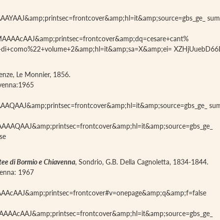
qAAAAYAAJ&amp;printsec=frontcover&amp;hl=it&amp;source=gbs_ge_ 
GVMAAAAcAAJ&amp;printsec=frontcover&amp;dq=cesare+cant%
cesi+di+como%22+volume+2&amp;hl=it&amp;sa=X&amp;ei= XZHjUue
renze, Le Monnier, 1856.
iavenna:1965
HAAAAQAAJ&amp;printsec=frontcover&amp;hl=it&amp;source=gbs_ge_ 
kHAAAAQAAJ&amp;printsec=frontcover&amp;hl=it&amp;source=gbs_ge_
se
contee di Bormio e Chiavenna
, Sondrio, G.B. Della Cagnoletta, 1834-1844.
avenna: 1967
5AAAAcAAJ&amp;printsec=frontcover#v=onepage&amp;q&amp;f=false
U5AAAAcAAJ&amp;printsec=frontcover&amp;hl=it&amp;source=gbs_ge_