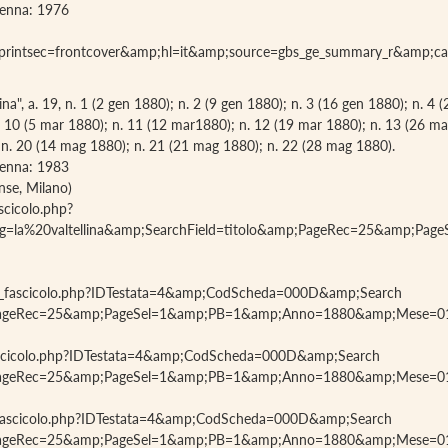
avenna: 1976
;printsec=frontcover&amp;hl=it&amp;source=gbs_ge_summary_r&amp;
llina", a. 19, n. 1 (2 gen 1880); n. 2 (9 gen 1880); n. 3 (16 gen 1880); n. 4
n. 10 (5 mar 1880); n. 11 (12 mar1880); n. 12 (19 mar 1880); n. 13 (26 mar
; n. 20 (14 mag 1880); n. 21 (21 mag 1880); n. 22 (28 mag 1880).
avenna: 1983
nse, Milano)
scicolo.php?
g=la%20valtellina&amp;SearchField=titolo&amp;PageRec=25&amp;
oglia_fascicolo.php?IDTestata=4&amp;CodScheda=000D&amp;Search
amp;PageRec=25&amp;PageSel=1&amp;PB=1&amp;Anno=1880&amp;Mese
ia_fascicolo.php?IDTestata=4&amp;CodScheda=000D&amp;Search
amp;PageRec=25&amp;PageSel=1&amp;PB=1&amp;Anno=1880&amp;Mese=
lia_fascicolo.php?IDTestata=4&amp;CodScheda=000D&amp;Search
amp;PageRec=25&amp;PageSel=1&amp;PB=1&amp;Anno=1880&amp;Mese=