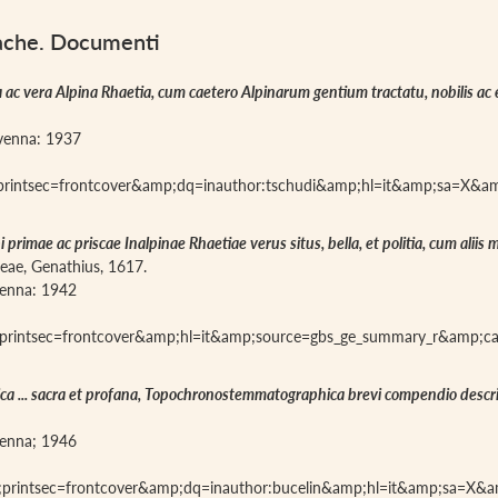
onache. Documenti
ca ac vera Alpina Rhaetia, cum caetero Alpinarum gentium tractatu, nobilis ac
iavenna: 1937
;printsec=frontcover&amp;dq=inauthor:tschudi&amp;hl=it&amp;sa=X&
 primae ac priscae Inalpinae Rhaetiae verus situs, bella, et politia, cum aliis 
ileae, Genathius, 1617.
avenna: 1942
;printsec=frontcover&amp;hl=it&amp;source=gbs_ge_summary_r&amp;
ca ... sacra et profana, Topochronostemmatographica brevi compendio descr
avenna; 1946
;printsec=frontcover&amp;dq=inauthor:bucelin&amp;hl=it&amp;sa=X&