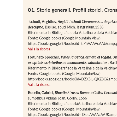
01. Storie generali. Profili storici. Cr
Tschudi, Aegidius
,
Aegidii Tschudi Claronensis ... de pris
descriptio
, Basilae, apud Mich. Isingrinium,1538
Riferimento in Bibliografia della Valtellina e della Valch
Fonte: Google books (Google,Mountain View)
https://books.google.it/books?id=tiZhAAAAcAAJ&amp
Vai alla risorsa
Fortunato Sprecher
,
Pallas Rhaetica, armata et togata. Ubi
ex optimis scriptoribus et monumentis, adumbratur
, Bas
Riferimento in Bibliografiadella Valtellina e della Valchi
Fonte: Google books (Google, MountainView)
http://books.google.ca/books?id=DZX5jL-QKZ8C&amp
Vai alla risorsa
Bucelin, Gabriel
,
Rhaetia Etrusca Romana Gallica Germani
sumptibus Viduae Joan, Görlin, 1666
Riferimento in Bibliografia dellaValtellina e della Valchi
Fonte: Google books (Google, MountainView)
https://books.google.it/books?id=T8dcAAAAcAAJ&amp