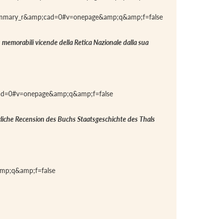
summary_r&amp;cad=0#v=onepage&amp;q&amp;f=false
 più memorabili vicende della Retica Nazionale dalla sua
cad=0#v=onepage&amp;q&amp;f=false
rliche Recension des Buchs Staatsgeschichte des Thals
p;q&amp;f=false