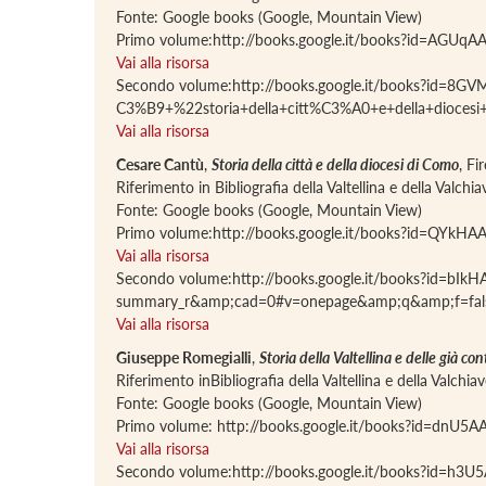
Fonte: Google books (Google, Mountain View)
Primo volume:http://books.google.it/books?id=AGU
Vai alla risorsa
Secondo volume:http://books.google.it/books?id=8
C3%B9+%22storia+della+citt%C3%A0+e+della+dio
Vai alla risorsa
Cesare Cantù
,
Storia della città e della diocesi di Como
, Fi
Riferimento in Bibliografia della Valtellina e della Valch
Fonte: Google books (Google, Mountain View)
Primo volume:http://books.google.it/books?id=QYk
Vai alla risorsa
Secondo volume:http://books.google.it/books?id=bI
summary_r&amp;cad=0#v=onepage&amp;q&amp;f=fal
Vai alla risorsa
Giuseppe Romegialli
,
Storia della Valtellina e delle già 
Riferimento inBibliografia della Valtellina e della Valchi
Fonte: Google books (Google, Mountain View)
Primo volume: http://books.google.it/books?id=dnU
Vai alla risorsa
Secondo volume:http://books.google.it/books?id=h3