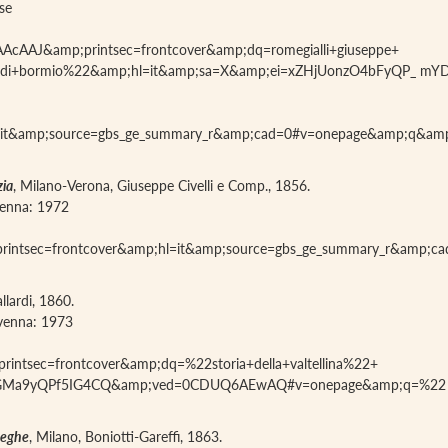
se
AAAcAAJ&amp;printsec=frontcover&amp;dq=romegialli+giuseppe+
ontee+di+bormio%22&amp;hl=it&amp;sa=X&amp;ei=xZHjUonzO4bFyQP_
=it&amp;source=gbs_ge_summary_r&amp;cad=0#v=onepage&amp;q&amp;
zia
, Milano-Verona, Giuseppe Civelli e Comp., 1856.
avenna: 1972
;printsec=frontcover&amp;hl=it&amp;source=gbs_ge_summary_r&amp;c
llardi, 1860.
iavenna: 1973
rintsec=frontcover&amp;dq=%22storia+della+valtellina%22+
qjqGMa9yQPf5IG4CQ&amp;ved=0CDUQ6AEwAQ#v=onepage&amp;q=%22 st
 Leghe
, Milano, Boniotti-Gareffi, 1863.