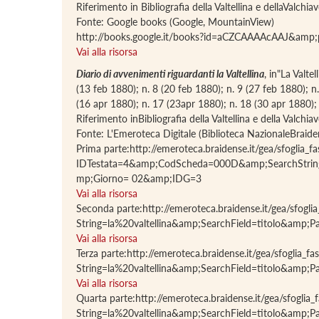
Riferimento in Bibliografia della Valtellina e dellaValchi
Fonte: Google books (Google, MountainView)
http://books.google.it/books?id=aCZCAAAAcAAJ&amp
Vai alla risorsa
Diario di avvenimenti riguardanti la Valtellina
, in"La Valte
(13 feb 1880); n. 8 (20 feb 1880); n. 9 (27 feb 1880); 
(16 apr 1880); n. 17 (23apr 1880); n. 18 (30 apr 1880)
Riferimento inBibliografia della Valtellina e della Valchi
Fonte: L'Emeroteca Digitale (Biblioteca NazionaleBraide
Prima parte:http://emeroteca.braidense.it/gea/sfoglia_fa
IDTestata=4&amp;CodScheda=000D&amp;SearchStrin
mp;Giorno= 02&amp;IDG=3
Vai alla risorsa
Seconda parte:http://emeroteca.braidense.it/gea/sf
String=la%20valtellina&amp;SearchField=titolo&
Vai alla risorsa
Terza parte:http://emeroteca.braidense.it/gea/sfogl
String=la%20valtellina&amp;SearchField=titolo&
Vai alla risorsa
Quarta parte:http://emeroteca.braidense.it/gea/sfog
String=la%20valtellina&amp;SearchField=titolo&