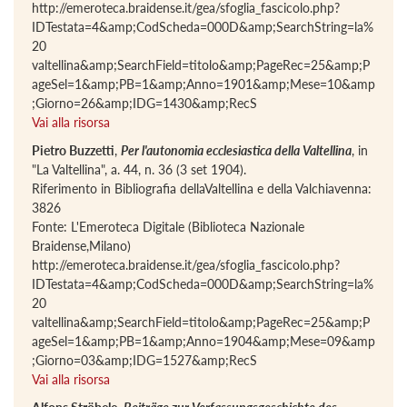
http://emeroteca.braidense.it/gea/sfoglia_fascicolo.php?
IDTestata=4&amp;CodScheda=000D&amp;SearchString=la%
20
valtellina&amp;SearchField=titolo&amp;PageRec=25&amp;P
ageSel=1&amp;PB=1&amp;Anno=1901&amp;Mese=10&amp
;Giorno=26&amp;IDG=1430&amp;RecS
Vai alla risorsa
Pietro Buzzetti
,
Per l'autonomia ecclesiastica della Valtellina
, in
"La Valtellina", a. 44, n. 36 (3 set 1904).
Riferimento in Bibliografia dellaValtellina e della Valchiavenna:
3826
Fonte: L'Emeroteca Digitale (Biblioteca Nazionale
Braidense,Milano)
http://emeroteca.braidense.it/gea/sfoglia_fascicolo.php?
IDTestata=4&amp;CodScheda=000D&amp;SearchString=la%
20
valtellina&amp;SearchField=titolo&amp;PageRec=25&amp;P
ageSel=1&amp;PB=1&amp;Anno=1904&amp;Mese=09&amp
;Giorno=03&amp;IDG=1527&amp;RecS
Vai alla risorsa