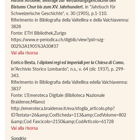
Alfons Ströbele
,
Beiträge zur Verfassungsgeschichte des
Bistums Chur bis zum XV. Jahrhundert
, in "Jahrbuch für
Schweizerische Geschichte", v. 30 (1905), p.1-110.
Riferimento in Bibliografia della Valtellina e della Valchiavenna:
3828
Fonte: ETH Bibliothek,Zurigo
https://www.e-periodica.ch/digbib/view?pid=szg-
002%3A1905%3A30#37
Vai alla risorsa
Enrico Besta
,
I diplomi regi ed imperiali per la Chiesa di Como
,
in"Archivio Storico Lombardo", n.s., v. 64 (dic 1937), p. 299-
343.
Riferimento in Bibliografia della Valtellina edella Valchiavenna:
3837
Fonte: L'Emeroteca Digitale (Biblioteca Nazionale
Braidense,Milano)
http://emeroteca.braidense.it/eva/sfoglia_articolo.php?
IDTestata=26&amp;CodScheda=113&amp;CodVolume=802
&amp;Cod Fascicolo=2150&amp;CodArticolo=61728
Vai alla risorsa
Sondrio