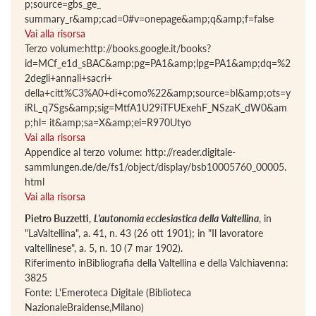
p;source=gbs_ge_
summary_r&amp;cad=0#v=onepage&amp;q&amp;f=false
Vai alla risorsa
Terzo volume:http://books.google.it/books?
id=MCf_e1d_sBAC&amp;pg=PA1&amp;lpg=PA1&amp;dq=%2
2degli+annali+sacri+
della+citt%C3%A0+di+como%22&amp;source=bl&amp;ots=y
iRL_q7Sgs&amp;sig=MtfA1U29iTFUExehF_NSzaK_dW0&am
p;hl= it&amp;sa=X&amp;ei=R970Utyo
Vai alla risorsa
Appendice al terzo volume: http://reader.digitale-
sammlungen.de/de/fs1/object/display/bsb10005760_00005.
html
Vai alla risorsa
Pietro Buzzetti
,
L'autonomia ecclesiastica della Valtellina
, in
"LaValtellina", a. 41, n. 43 (26 ott 1901); in "Il lavoratore
valtellinese", a. 5, n. 10 (7 mar 1902).
Riferimento inBibliografia della Valtellina e della Valchiavenna:
3825
Fonte: L'Emeroteca Digitale (Biblioteca
NazionaleBraidense,Milano)