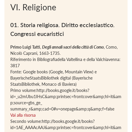
VI. Religione
01. Storia religiosa. Diritto ecclesiastico.
Congressi eucaristici
Primo Luigi Tatti
,
Degli annali sacri della città di Como
, Como,
Nicolò Caprani, 1663-1735.
Riferimento in Bibliografiadella Valtellina e della Valchiavenna:
3817
Fonte: Google books (Google, Mountain View) e
BayerischeStaatsBibliothek digital (Bayerische
StaatsBibliothek, Monaco di Baviera)
Primo volume:http://books.google.it/books?
id=_u2mUbu1IHsC&amp;printsec=frontcover&amp;hl=it&am
p;source=gbs_ge_
summary_r&amp;cad=0#v=onepage&amp;q&amp;f=false
Vai alla risorsa
Secondo volume:http://books.google.it/books?
id=1AE_AAAAcAAJ&amp;printsec=frontcover&amp;hl=it&am