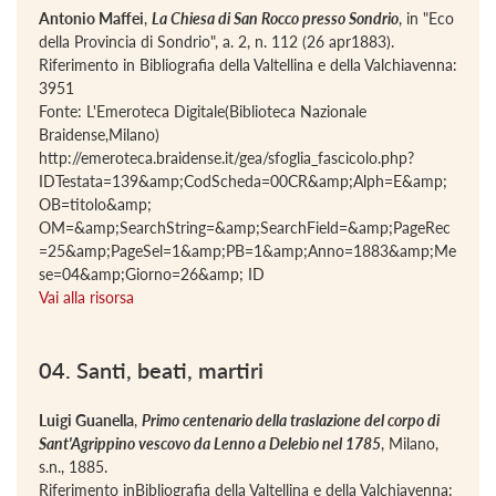
Antonio Maffei
,
La Chiesa di San Rocco presso Sondrio
, in "Eco
della Provincia di Sondrio", a. 2, n. 112 (26 apr1883).
Riferimento in Bibliografia della Valtellina e della Valchiavenna:
3951
Fonte: L'Emeroteca Digitale(Biblioteca Nazionale
Braidense,Milano)
http://emeroteca.braidense.it/gea/sfoglia_fascicolo.php?
IDTestata=139&amp;CodScheda=00CR&amp;Alph=E&amp;
OB=titolo&amp;
OM=&amp;SearchString=&amp;SearchField=&amp;PageRec
=25&amp;PageSel=1&amp;PB=1&amp;Anno=1883&amp;Me
se=04&amp;Giorno=26&amp; ID
Vai alla risorsa
04. Santi, beati, martiri
Luigi Guanella
,
Primo centenario della traslazione del corpo di
Sant'Agrippino vescovo da Lenno a Delebio nel 1785
, Milano,
s.n., 1885.
Riferimento inBibliografia della Valtellina e della Valchiavenna: