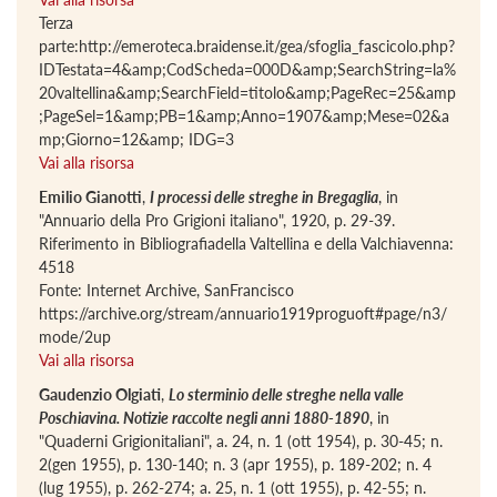
Terza
parte:http://emeroteca.braidense.it/gea/sfoglia_fascicolo.php?
IDTestata=4&amp;CodScheda=000D&amp;SearchString=la%
20valtellina&amp;SearchField=titolo&amp;PageRec=25&amp
;PageSel=1&amp;PB=1&amp;Anno=1907&amp;Mese=02&a
mp;Giorno=12&amp; IDG=3
Vai alla risorsa
Emilio Gianotti
,
I processi delle streghe in Bregaglia
, in
"Annuario della Pro Grigioni italiano", 1920, p. 29-39.
Riferimento in Bibliografiadella Valtellina e della Valchiavenna:
4518
Fonte: Internet Archive, SanFrancisco
https://archive.org/stream/annuario1919proguoft#page/n3/
mode/2up
Vai alla risorsa
Gaudenzio Olgiati
,
Lo sterminio delle streghe nella valle
Poschiavina. Notizie raccolte negli anni 1880-1890
, in
"Quaderni Grigionitaliani", a. 24, n. 1 (ott 1954), p. 30-45; n.
2(gen 1955), p. 130-140; n. 3 (apr 1955), p. 189-202; n. 4
(lug 1955), p. 262-274; a. 25, n. 1 (ott 1955), p. 42-55; n.