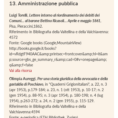
13. Amministrazione pubblica
Luigi Torelli
,
Lettere intorno al riordinamento dei debiti dei
Comuni… al barone Bettino Ricasoli… Aprile e maggio 1861
,
Pisa, Pieraccini,1862.
Riferimento in Bibliografia della Valtellina e della Valchiavenna:
4572
Fonte: Google books (Google,MountainView)
http://books.google.it/books?
id=vRdgtF940AAC&amp;printsec=frontcover&amp;hl=it&am
p;source=gbs_ge_summary_r&amp;cad=0#v=onepage&amp;
q&amp;f=false
Vai alla risorsa
Olimpia Aureggi
,
Per una storia giuridica della avvocazia e della
gastaldia di Poschiavo
, in "Quaderni Grigionitaliani", a. 22, n. 3
(apr 1953), p.179-184; a. 23, n. 1 (ott 1953), p. 10-17; n. 2
(gen 1954), p. 88-95; n. 3 (apr 1954), p. 180-198; n. 4 (lug
1954), p.263-272; a. 24, n. 2 (gen 1955), p. 115-129.
Riferimento in Bibliografia della Valtellina e della
Valchiavenna:4594
Fonte: e-periodica (ETH Bibliothek, Zurigo)