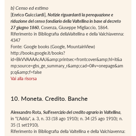
b) Censo ed estimo
[
Enrico Guicciardi
],
Notizie riguardanti la perequazione e
riduzione del censo fondiario della Valtellina in base al decreto
27 giugno 1860
, Cosenza, Giuseppe Migliaccio, 1864.
Riferimento in Bibliografia dellaValtellina e della Valchiavenna:
4347
Fonte: Google books (Google, MountainView)
http://books.google.it/books?
id=BkVVAAAAcAAJ&amp;printsec=frontcover&amp;hl=it&a
mp;source=gbs_ge_summary_r&amp;cad=0#v=onepage&am
p;q&amp;f=false
Vai alla risorsa
10. Moneta. Credito. Banche
Alessandro Rota
,
Sull'esercizio del credito agrario in Valtellina
,
in "L'Adda", a. 3, n. 33 (18 ago 1910); n. 34 (25 ago 1910); n.
35 (1 set1910).
Riferimento in Bibliografia della Valtellina e della Valchiavenna: