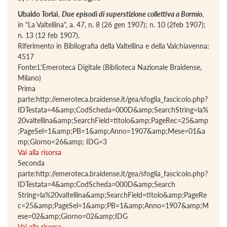
Ubaldo Torlai
,
Due episodi di superstizione collettiva a Bormio
,
in "La Valtellina", a. 47, n. 8 (26 gen 1907); n. 10 (2feb 1907);
n. 13 (12 feb 1907).
Riferimento in Bibliografia della Valtellina e della Valchiavenna:
4517
Fonte:L'Emeroteca Digitale (Biblioteca Nazionale Braidense,
Milano)
Prima
parte:http://emeroteca.braidense.it/gea/sfoglia_fascicolo.php?
IDTestata=4&amp;CodScheda=000D&amp;SearchString=la%
20valtellina&amp;SearchField=titolo&amp;PageRec=25&amp
;PageSel=1&amp;PB=1&amp;Anno=1907&amp;Mese=01&a
mp;Giorno=26&amp; IDG=3
Vai alla risorsa
Seconda
parte:http://emeroteca.braidense.it/gea/sfoglia_fascicolo.php?
IDTestata=4&amp;CodScheda=000D&amp;Search
String=la%20valtellina&amp;SearchField=titolo&amp;PageRe
c=25&amp;PageSel=1&amp;PB=1&amp;Anno=1907&amp;M
ese=02&amp;Giorno=02&amp;IDG
Vai alla risorsa