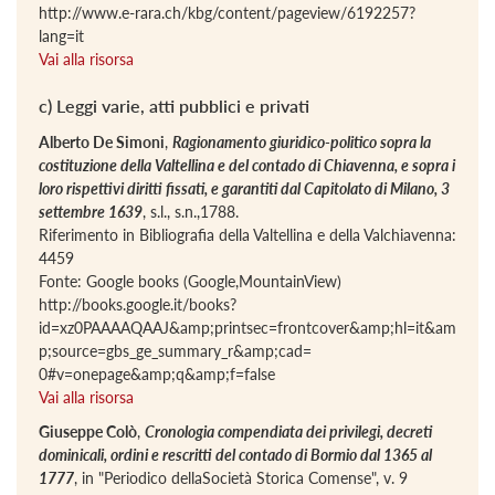
http://www.e-rara.ch/kbg/content/pageview/6192257?
lang=it
Vai alla risorsa
c) Leggi varie, atti pubblici e privati
Alberto De Simoni
,
Ragionamento giuridico-politico sopra la
costituzione della Valtellina e del contado di Chiavenna, e sopra i
loro rispettivi diritti fissati, e garantiti dal Capitolato di Milano, 3
settembre 1639
, s.l., s.n.,1788.
Riferimento in Bibliografia della Valtellina e della Valchiavenna:
4459
Fonte: Google books (Google,MountainView)
http://books.google.it/books?
id=xz0PAAAAQAAJ&amp;printsec=frontcover&amp;hl=it&am
p;source=gbs_ge_summary_r&amp;cad=
0#v=onepage&amp;q&amp;f=false
Vai alla risorsa
Giuseppe Colò
,
Cronologia compendiata dei privilegi, decreti
dominicali, ordini e rescritti del contado di Bormio dal 1365 al
1777
, in "Periodico dellaSocietà Storica Comense", v. 9