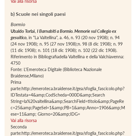
Vai alla risorsa
b) Scuole nei singoli paesi
Bormio
Ubaldo Torlai
,
I Barnabiti a Bormio. Memorie sul Collegio ex
gesuitico
, in "La Valtellina", a. 46, n. 93 (20 nov 1908); n. 94
(24 nov 1908); n. 95 (27 nov 1908);n. 98 (8 dic 1908); n. 99
(11 dic 1908); n. 101 (18 dic 1908); n. 102 (22 dic 1908).
Riferimento in Bibliografiadella Valtellina e della Valchiavenna:
4750
Fonte: L'Emeroteca Digitale (Biblioteca Nazionale
Braidense,Milano)
Prima
parte:http://emeroteca.braidense.it/gea/sfoglia_fascicolo.php?
IDTestata=4&amp;CodScheda=000D&amp;Search
String=la%20valtellina&amp;SearchField=titolo&amp;PageRe
c=25&amp;PageSel=1&amp;PB=1&amp;Anno=1906&amp;M
ese=11&amp; Giorno=20&amp;IDG=
Vai alla risorsa
Seconda
parte:http://emeroteca.braidense.it/gea/sfoglia_fascicolo.php?