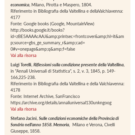
economica
, Milano, Pirotta e Maspero, 1804.
Riferimento in Bibliografia della Valtellina e dellaValchiavenna:
4177
Fonte: Google books (Google, MountainView)
http://books.google.it/books?
id=zBE5AAAAcAAJ&amp;printsec=frontcover&amp;hl=it&am
p;source=gbs_ge_summary_r&amp;cad=
0#v=onepage&amp;q&amp;f=false
Vai alla risorsa
Luigi Torelli
,
Riflessioni sulla condizione presente della Valtellina
,
in "Annali Universali di Statistica", s. 2, v. 3, 1845, p. 149-
166,225-238.
Riferimento in Bibliografia della Valtellina e della Valchiavenna:
4178
Fonte: Internet Archive, SanFrancisco
https://archive.org/details/annaliuniversal130unkngoog
Vai alla risorsa
Stefano Jacini
,
Sulle condizioni economiche della Provincia di
Sondrio nell'anno 1858. Memoria
, Milano e Verona, Civelli
Giuseppe, 1858.