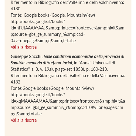
Riferimento in Bibliografia dellaValtellina e della Valchiavenna:
4180
Fonte: Google books (Google, MountainView)
http://books.google.it/books?
id=hTUtAAAAYAAJ&amp;printsec=frontcover&amp;hl=it&am
p;source=gbs_ge_summary_r&amp;cad=
0#v=onepage&amp;q&amp;f=false
Vai alla risorsa
Giuseppe Sacchi
,
Sulle condizioni economiche della provincia di
Sondrio: memoria di Stefano Jacini
, in "Annali Universali di
Statistica", s. 3, v. 19,(lug-ago-set 1858), p. 180-213.
Riferimento in Bibliografia della Valtellina e della Valchiavenna:
4182
Fonte:Google books (Google, MountainView)
http://books.google.it/books?
id=xqMAAAAAMAAJ&amp;printsec=frontcover&amp;hl=it&a
mp;source=gbs_ge_summary_r&amp;cad=0#v=onepage&am
p;q&amp;f=false
Vai alla risorsa