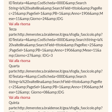
IDTestata=4&amp;CodScheda=000D&amp;Search
String=la%20valtellina&amp;SearchField=titolo&amp;PageRe
c=25&amp;PageSel=1&amp;PB=1&amp;Anno=1906&amp;M
ese=11&amp;Giorno=24&amp;IDG
Vai alla risorsa
Terza
parte:http://emeroteca.braidense.it/gea/sfoglia_fascicolo.php?
IDTestata=4&amp;CodScheda=000D&amp;SearchString=la%
20valtellina&amp;SearchField=titolo&amp;PageRec=25&amp
;PageSel=1&amp;PB=1&amp;Anno=1906&amp;Mese=11&a
mp;Giorno=27&amp; IDG=3
Vai alla risorsa
Quarta
parte:http://emeroteca.braidense.it/gea/sfoglia_fascicolo.php?
IDTestata=4&amp;CodScheda=000D&amp;Search
String=la%20valtellina&amp;SearchField=titolo&amp;PageRe
c=25&amp;PageSel=1&amp;PB=1&amp;Anno=1906&amp;M
ese=12&amp; Giorno=08&amp;IDG
Vai alla risorsa
Quinta
parte:http://emeroteca.braidense.it/gea/sfoglia_fascicolo.php?