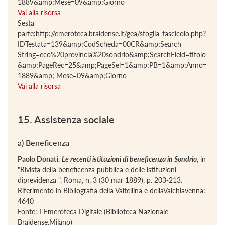
1889&amp;Mese=09&amp;Giorno
Vai alla risorsa
Sesta
parte:http://emeroteca.braidense.it/gea/sfoglia_fascicolo.php?
IDTestata=139&amp;CodScheda=00CR&amp;Search
String=eco%20provincia%20sondrio&amp;SearchField=titolo
&amp;PageRec=25&amp;PageSel=1&amp;PB=1&amp;Anno=
1889&amp; Mese=09&amp;Giorno
Vai alla risorsa
15. Assistenza sociale
a) Beneficenza
Paolo Donati
,
Le recenti istituzioni di beneficenza in Sondrio
, in
"Rivista della beneficenza pubblica e delle istituzioni
diprevidenza ", Roma, n. 3 (30 mar 1889), p. 203-213.
Riferimento in Bibliografia della Valtellina e dellaValchiavenna:
4640
Fonte: L'Emeroteca Digitale (Biblioteca Nazionale
Braidense,Milano)