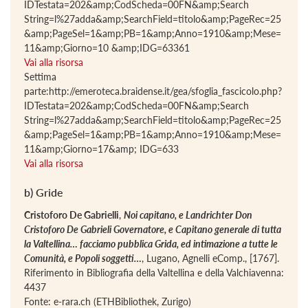
IDTestata=202&amp;CodScheda=00FN&amp;Search
String=l%27adda&amp;SearchField=titolo&amp;PageRec=25
&amp;PageSel=1&amp;PB=1&amp;Anno=1910&amp;Mese=
11&amp;Giorno=10 &amp;IDG=63361
Vai alla risorsa
Settima
parte:http://emeroteca.braidense.it/gea/sfoglia_fascicolo.php?
IDTestata=202&amp;CodScheda=00FN&amp;Search
String=l%27adda&amp;SearchField=titolo&amp;PageRec=25
&amp;PageSel=1&amp;PB=1&amp;Anno=1910&amp;Mese=
11&amp;Giorno=17&amp; IDG=633
Vai alla risorsa
b) Gride
Cristoforo De Gabrielli
,
Noi capitano, e Landrichter Don
Cristoforo De Gabrieli Governatore, e Capitano generale di tutta
la Valtellina… facciamo pubblica Grida, ed intimazione a tutte le
Comunità, e Popoli soggetti…
, Lugano, Agnelli eComp., [1767].
Riferimento in Bibliografia della Valtellina e della Valchiavenna:
4437
Fonte: e-rara.ch (ETHBibliothek, Zurigo)