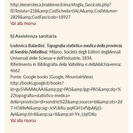
http://emeroteca.braidense.it/eva/sfoglia_fascicolo.php?
IDTestata=218&amp;CodScheda=0ALA&amp;CodVolume=
2829&amp;CodFascicolo=18927
Vai alla risorsa
b) Assistenza sanitaria
Lodovico Balardini
,
Topografia statistico-medica della provincia
di Sondrio (Valtellina)
, Milano, Società degli Editori degliAnnali
Universali delle Scienze e dell'Industrie, 1834.
Riferimento in Bibliografia della Valtellina e dellaValchiavenna:
4662
Fonte: Google books (Google, MountainView)
http://books.google.it/books?
id=gu5VAAAAcAAJ&amp;pg=PA5&amp;lpg=PA5&amp;dq=%
22topografia+statistico-medica+
della+provincia+di+sondrio%22&amp;source=bl&amp;ots=2d
7-H588eN&amp;sig=JcVUkRu-pqKGH1vfVpAKyj1-
AyI&amp;hl=it&amp;sa=X&amp;ei=Yir_UqfDKo
Vai alla risorsa