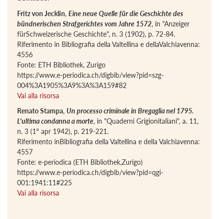
Fritz von Jecklin
,
Eine neue Quelle für die Geschichte des
bündnerischen Strafgerichtes vom Jahre 1572
, in "Anzeiger
fürSchweizerische Geschichte", n. 3 (1902), p. 72-84.
Riferimento in Bibliografia della Valtellina e dellaValchiavenna:
4556
Fonte: ETH Bibliothek, Zurigo
https://www.e-periodica.ch/digbib/view?pid=szg-
004%3A1905%3A9%3A%3A159#82
Vai alla risorsa
Renato Stampa
,
Un processo criminale in Bregaglia nel 1795.
L'ultima condanna a morte
, in "Quaderni Grigionitaliani", a. 11,
n. 3 (1° apr 1942), p. 219-221.
Riferimento inBibliografia della Valtellina e della Valchiavenna:
4557
Fonte: e-periodica (ETH Bibliothek,Zurigo)
https://www.e-periodica.ch/digbib/view?pid=qgi-
001:1941:11#225
Vai alla risorsa