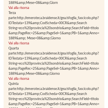
1889&amp;Mese=08&amp;Giorn
Vai alla risorsa
Terza
parte:http://emeroteca.braidense.it/gea/sfoglia_fascicolo.php?
IDTestata=139&amp;CodScheda=00CR&amp;Search
String=eco%20provincia%20sondrio&amp;SearchField=titolo
&amp;PageRec=25&amp;PageSel=1&amp;PB=1&amp;Anno=
1889&amp; Mese=08&amp;Giorno
Vai alla risorsa
Quarta
parte:http://emeroteca.braidense.it/gea/sfoglia_fascicolo.php?
IDTestata=139&amp;CodScheda=00CR&amp;Search
String=eco%20provincia%20sondrio&amp;SearchField=titolo
&amp;PageRec=25&amp;PageSel=1&amp;PB=1&amp;Anno=
1889&amp;Mese=08&amp;Giorno
Vai alla risorsa
Quinta
parte:http://emeroteca.braidense.it/gea/sfoglia_fascicolo.php?
IDTestata=139&amp;CodScheda=00CR&amp;Search
String=eco%20provincia%20sondrio&amp;SearchField=titolo
&amp;PageRec=25&amp;PageSel=1&amp;PB=1&amp;Anno=