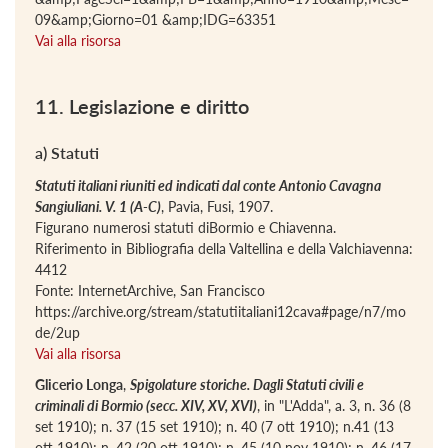
09&amp;Giorno=01 &amp;IDG=63351
Vai alla risorsa
11. Legislazione e diritto
a) Statuti
Statuti italiani riuniti ed indicati dal conte Antonio Cavagna
Sangiuliani. V. 1 (A-C)
, Pavia, Fusi, 1907.
Figurano numerosi statuti diBormio e Chiavenna.
Riferimento in Bibliografia della Valtellina e della Valchiavenna:
4412
Fonte: InternetArchive, San Francisco
https://archive.org/stream/statutiitaliani12cava#page/n7/mo
de/2up
Vai alla risorsa
Glicerio Longa
,
Spigolature storiche. Dagli Statuti civili e
criminali di Bormio (secc. XIV, XV, XVI)
, in "L'Adda", a. 3, n. 36 (8
set 1910); n. 37 (15 set 1910); n. 40 (7 ott 1910); n.41 (13
ott 1910); n. 42 (20 ott 1910); n. 45 (10 nov 1910); n. 46 (17