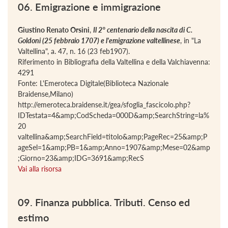
06. Emigrazione e immigrazione
Giustino Renato Orsini
,
Il 2° centenario della nascita di C.
Goldoni (25 febbraio 1707) e l'emigrazione valtellinese
, in "La
Valtellina", a. 47, n. 16 (23 feb1907).
Riferimento in Bibliografia della Valtellina e della Valchiavenna:
4291
Fonte: L'Emeroteca Digitale(Biblioteca Nazionale
Braidense,Milano)
http://emeroteca.braidense.it/gea/sfoglia_fascicolo.php?
IDTestata=4&amp;CodScheda=000D&amp;SearchString=la%
20
valtellina&amp;SearchField=titolo&amp;PageRec=25&amp;P
ageSel=1&amp;PB=1&amp;Anno=1907&amp;Mese=02&amp
;Giorno=23&amp;IDG=3691&amp;RecS
Vai alla risorsa
09. Finanza pubblica. Tributi. Censo ed
estimo