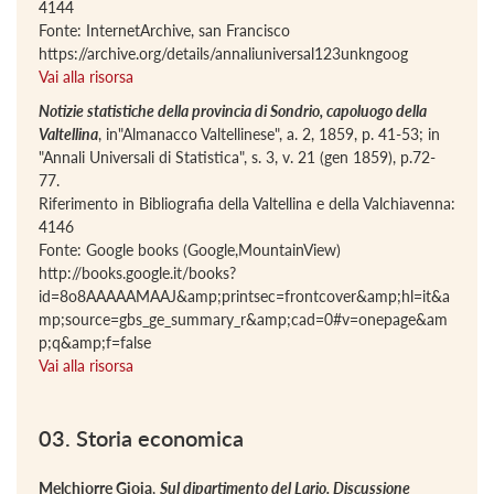
4144
Fonte: InternetArchive, san Francisco
https://archive.org/details/annaliuniversal123unkngoog
Vai alla risorsa
Notizie statistiche della provincia di Sondrio, capoluogo della
Valtellina
, in"Almanacco Valtellinese", a. 2, 1859, p. 41-53; in
"Annali Universali di Statistica", s. 3, v. 21 (gen 1859), p.72-
77.
Riferimento in Bibliografia della Valtellina e della Valchiavenna:
4146
Fonte: Google books (Google,MountainView)
http://books.google.it/books?
id=8o8AAAAAMAAJ&amp;printsec=frontcover&amp;hl=it&a
mp;source=gbs_ge_summary_r&amp;cad=0#v=onepage&am
p;q&amp;f=false
Vai alla risorsa
03. Storia economica
Melchiorre Gioia
,
Sul dipartimento del Lario. Discussione