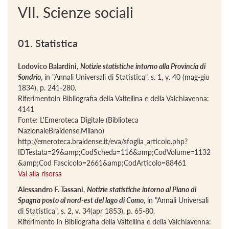
VII. Scienze sociali
01. Statistica
Lodovico Balardini
,
Notizie statistiche intorno alla Provincia di
Sondrio
, in "Annali Universali di Statistica", s. 1, v. 40 (mag-giu
1834), p. 241-280.
Riferimentoin Bibliografia della Valtellina e della Valchiavenna:
4141
Fonte: L'Emeroteca Digitale (Biblioteca
NazionaleBraidense,Milano)
http://emeroteca.braidense.it/eva/sfoglia_articolo.php?
IDTestata=29&amp;CodScheda=116&amp;CodVolume=1132
&amp;Cod Fascicolo=2661&amp;CodArticolo=88461
Vai alla risorsa
Alessandro F. Tassani
,
Notizie statistiche intorno al Piano di
Spagna posto al nord-est del lago di Como
, in "Annali Universali
di Statistica", s. 2, v. 34(apr 1853), p. 65-80.
Riferimento in Bibliografia della Valtellina e della Valchiavenna: