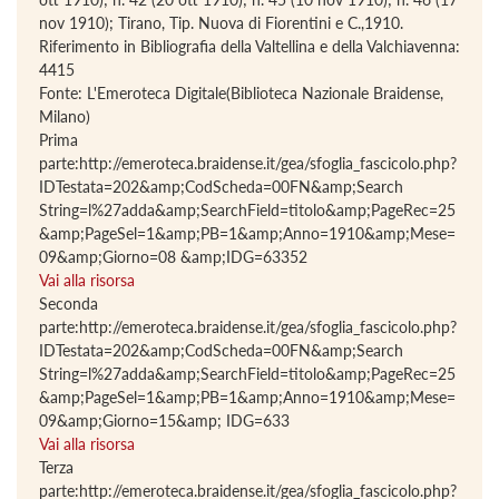
nov 1910); Tirano, Tip. Nuova di Fiorentini e C.,1910.
Riferimento in Bibliografia della Valtellina e della Valchiavenna:
4415
Fonte: L'Emeroteca Digitale(Biblioteca Nazionale Braidense,
Milano)
Prima
parte:http://emeroteca.braidense.it/gea/sfoglia_fascicolo.php?
IDTestata=202&amp;CodScheda=00FN&amp;Search
String=l%27adda&amp;SearchField=titolo&amp;PageRec=25
&amp;PageSel=1&amp;PB=1&amp;Anno=1910&amp;Mese=
09&amp;Giorno=08 &amp;IDG=63352
Vai alla risorsa
Seconda
parte:http://emeroteca.braidense.it/gea/sfoglia_fascicolo.php?
IDTestata=202&amp;CodScheda=00FN&amp;Search
String=l%27adda&amp;SearchField=titolo&amp;PageRec=25
&amp;PageSel=1&amp;PB=1&amp;Anno=1910&amp;Mese=
09&amp;Giorno=15&amp; IDG=633
Vai alla risorsa
Terza
parte:http://emeroteca.braidense.it/gea/sfoglia_fascicolo.php?