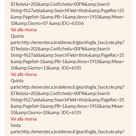
IDTestata=202&amp;CodScheda=00FN&amp;Search
String=l%27adda&amp;SearchField=titolo&amp;PageRec=25
&amp;PageSel=1&amp;PB=1&amp;Anno=1910&amp;Mese=
10&amp;Giorno=07 &amp;IDG=63356
Vai alla risorsa
Quarta
parte:http://emeroteca.braidense.it/gea/sfoglia_fascicolo.php?
IDTestata=202&amp;CodScheda=00FN&amp;Search
String=l%27adda&amp;SearchField=titolo&amp;PageRec=25
&amp;PageSel=1&amp;PB=1&amp;Anno=1910&amp;Mese=
10&amp;Giorno=13&amp; IDG=6335
Vai alla risorsa
Quinta
parte:http://emeroteca.braidense.it/gea/sfoglia_fascicolo.php?
IDTestata=202&amp;CodScheda=00FN&amp;Search
String=l%27adda&amp;SearchField=titolo&amp;PageRec=25
&amp;PageSel=1&amp;PB=1&amp;Anno=1910&amp;Mese=
10&amp;Giorno=20&amp; IDG=6335
Vai alla risorsa
Sesta
parte:http://emeroteca.braidense.it/gea/sfoglia_fascicolo.php?