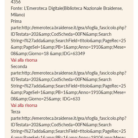
4356
Fonte: L'Emeroteca Digitale(Biblioteca Nazionale Braidense,
Milano)
Prima
parte:http://emeroteca.braidense.it/gea/sfoglia_fascicolo.php?
IDTestata=202&amp;CodScheda=00FN&amp;Search
String=l%27adda&amp;SearchField=titolo&amp;PageRec=25
&amp;PageSel=1&amp;PB=1&amp;Anno=1910&amp;Mese=
08&amp;Giorno=18 &amp;IDG=63349
Vai alla risorsa
Seconda
parte:http://emeroteca.braidense.it/gea/sfoglia_fascicolo.php?
IDTestata=202&amp;CodScheda=00FN&amp;Search
String=l%27adda&amp;SearchField=titolo&amp;PageRec=25
&amp;PageSel=1&amp;PB=1&amp;Anno=1910&amp;Mese=
08&amp;Giorno=25&amp; IDG=633
Vai alla risorsa
Terza
parte:http://emeroteca.braidense.it/gea/sfoglia_fascicolo.php?
IDTestata=202&amp;CodScheda=00FN&amp;Search
String=l%27adda&amp;SearchField=titolo&amp;PageRec=25
&amp;PageSel=1&amp;PB=1&amp;Anno=1910&amp;Mese=