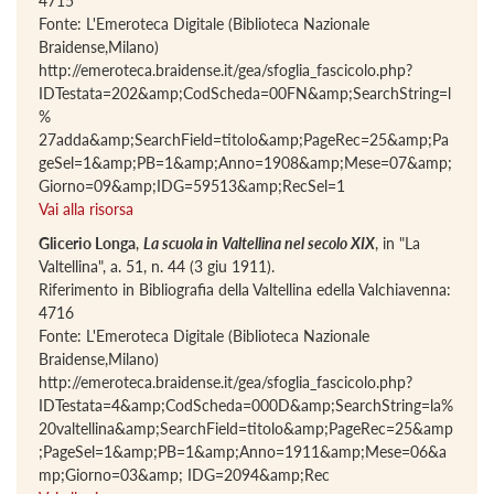
4715
Fonte: L'Emeroteca Digitale (Biblioteca Nazionale
Braidense,Milano)
http://emeroteca.braidense.it/gea/sfoglia_fascicolo.php?
IDTestata=202&amp;CodScheda=00FN&amp;SearchString=l
%
27adda&amp;SearchField=titolo&amp;PageRec=25&amp;Pa
geSel=1&amp;PB=1&amp;Anno=1908&amp;Mese=07&amp;
Giorno=09&amp;IDG=59513&amp;RecSel=1
Vai alla risorsa
Glicerio Longa
,
La scuola in Valtellina nel secolo XIX
, in "La
Valtellina", a. 51, n. 44 (3 giu 1911).
Riferimento in Bibliografia della Valtellina edella Valchiavenna:
4716
Fonte: L'Emeroteca Digitale (Biblioteca Nazionale
Braidense,Milano)
http://emeroteca.braidense.it/gea/sfoglia_fascicolo.php?
IDTestata=4&amp;CodScheda=000D&amp;SearchString=la%
20valtellina&amp;SearchField=titolo&amp;PageRec=25&amp
;PageSel=1&amp;PB=1&amp;Anno=1911&amp;Mese=06&a
mp;Giorno=03&amp; IDG=2094&amp;Rec