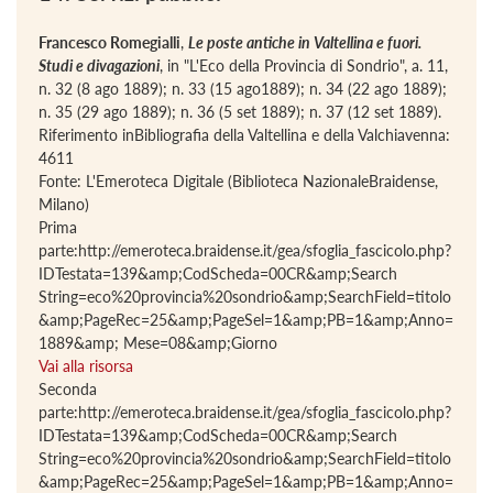
Francesco Romegialli
,
Le poste antiche in Valtellina e fuori.
Studi e divagazioni
, in "L'Eco della Provincia di Sondrio", a. 11,
n. 32 (8 ago 1889); n. 33 (15 ago1889); n. 34 (22 ago 1889);
n. 35 (29 ago 1889); n. 36 (5 set 1889); n. 37 (12 set 1889).
Riferimento inBibliografia della Valtellina e della Valchiavenna:
4611
Fonte: L'Emeroteca Digitale (Biblioteca NazionaleBraidense,
Milano)
Prima
parte:http://emeroteca.braidense.it/gea/sfoglia_fascicolo.php?
IDTestata=139&amp;CodScheda=00CR&amp;Search
String=eco%20provincia%20sondrio&amp;SearchField=titolo
&amp;PageRec=25&amp;PageSel=1&amp;PB=1&amp;Anno=
1889&amp; Mese=08&amp;Giorno
Vai alla risorsa
Seconda
parte:http://emeroteca.braidense.it/gea/sfoglia_fascicolo.php?
IDTestata=139&amp;CodScheda=00CR&amp;Search
String=eco%20provincia%20sondrio&amp;SearchField=titolo
&amp;PageRec=25&amp;PageSel=1&amp;PB=1&amp;Anno=