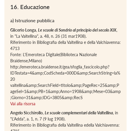
16. Educazione
a) Istruzione pubblica
Glicerio Longa
,
Le scuole di Sondrio al principio del secolo XIX
,
in "La Valtellina", a. 48, n. 26 (31 mar1908).
Riferimento in Bibliografia della Valtellina e della Valchiavenna:
4713
Fonte: L'Emeroteca Digitale(Biblioteca Nazionale
Braidense,Milano)
http://emeroteca.braidense.it/gea/sfoglia_fascicolo.php?
IDTestata=4&amp;CodScheda=000D&amp;SearchString=la%
20
valtellina&amp;SearchField=titolo&amp;PageRec=25&amp;P
ageSel=1&amp;PB=1&amp;Anno=1908&amp;Mese=03&amp
;Giorno=31&amp;IDG=3805&amp;RecS
Vai alla risorsa
Angelo Sicchirollo
,
Le scuole complementari della Valtellina
, in
"L'Adda", a. 1, n. 7 (9 lug 1908).
Riferimento in Bibliografia della Valtellina edella Valchiavenna: