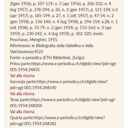
2(gen 1956), p. 107-119; n. 3 (apr 1956), p. 206-222; n. 4
(lug 1957), p. 278-294; a. 26, n. 2 (gen 1957), p. 121-134; n.3
(apr 1957), p. 185-199; a. 27, n. 1 (ott 1957), p. 47-54; n. 2
(gen 1958), p. 136-146; n. 4 (lug 1958), p. 296-314; a.28, n. 1
(ott 1958), p. 73-79; n. 2 (gen 1959), p. 153-163; n. 3 (apr
1959), p. 230-242; n. 4 (lug 1959), p. 302-320; inestr.
Poschiavo, Menghini, 1955.
Riferimento in Bibliografia della Valtellina e della
Valchiavenna:4523
Fonte: e-periodica (ETH Bibliothek, Zurigo)
Prima parte:https://www.e-periodica.ch/digbib/view?pid=qgi-
001:1954:24#35
Vai alla risorsa
Seconda parte:https://www.e-periodica.ch/digbib/view?
pid=qgi-001:1954:24#140
Vai alla risorsa
Terza parte:https://www.e-periodica.ch/digbib/view?pid=qgi-
001:1954:24#204
Vai alla risorsa
Quarta parte:https://www.e-periodica.ch/digbib/view?
pid=qgi-001:1954:24#282