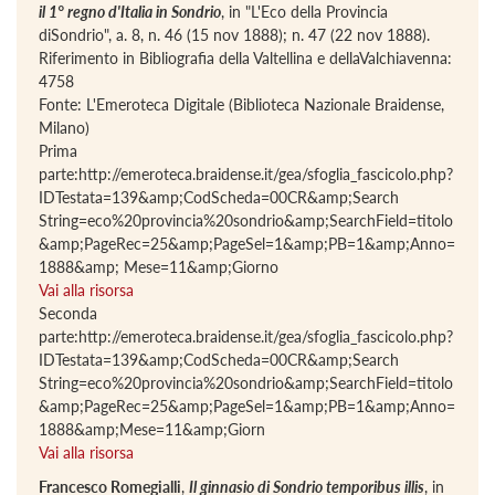
il 1° regno d'Italia in Sondrio
, in "L'Eco della Provincia
diSondrio", a. 8, n. 46 (15 nov 1888); n. 47 (22 nov 1888).
Riferimento in Bibliografia della Valtellina e dellaValchiavenna:
4758
Fonte: L'Emeroteca Digitale (Biblioteca Nazionale Braidense,
Milano)
Prima
parte:http://emeroteca.braidense.it/gea/sfoglia_fascicolo.php?
IDTestata=139&amp;CodScheda=00CR&amp;Search
String=eco%20provincia%20sondrio&amp;SearchField=titolo
&amp;PageRec=25&amp;PageSel=1&amp;PB=1&amp;Anno=
1888&amp; Mese=11&amp;Giorno
Vai alla risorsa
Seconda
parte:http://emeroteca.braidense.it/gea/sfoglia_fascicolo.php?
IDTestata=139&amp;CodScheda=00CR&amp;Search
String=eco%20provincia%20sondrio&amp;SearchField=titolo
&amp;PageRec=25&amp;PageSel=1&amp;PB=1&amp;Anno=
1888&amp;Mese=11&amp;Giorn
Vai alla risorsa
Francesco Romegialli
,
Il ginnasio di Sondrio temporibus illis
, in