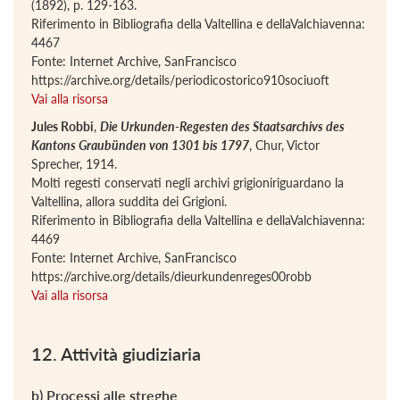
(1892), p. 129-163.
Riferimento in Bibliografia della Valtellina e dellaValchiavenna:
4467
Fonte: Internet Archive, SanFrancisco
https://archive.org/details/periodicostorico910sociuoft
Vai alla risorsa
Jules Robbi
,
Die Urkunden-Regesten des Staatsarchivs des
Kantons Graubünden von 1301 bis 1797
, Chur, Victor
Sprecher, 1914.
Molti regesti conservati negli archivi grigioniriguardano la
Valtellina, allora suddita dei Grigioni.
Riferimento in Bibliografia della Valtellina e dellaValchiavenna:
4469
Fonte: Internet Archive, SanFrancisco
https://archive.org/details/dieurkundenreges00robb
Vai alla risorsa
12. Attività giudiziaria
b) Processi alle streghe