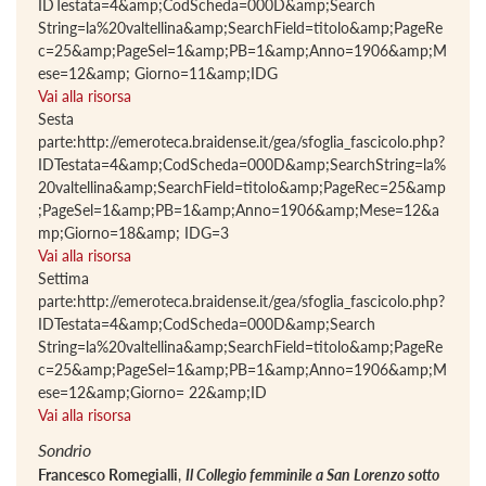
IDTestata=4&amp;CodScheda=000D&amp;Search
String=la%20valtellina&amp;SearchField=titolo&amp;PageRe
c=25&amp;PageSel=1&amp;PB=1&amp;Anno=1906&amp;M
ese=12&amp; Giorno=11&amp;IDG
Vai alla risorsa
Sesta
parte:http://emeroteca.braidense.it/gea/sfoglia_fascicolo.php?
IDTestata=4&amp;CodScheda=000D&amp;SearchString=la%
20valtellina&amp;SearchField=titolo&amp;PageRec=25&amp
;PageSel=1&amp;PB=1&amp;Anno=1906&amp;Mese=12&a
mp;Giorno=18&amp; IDG=3
Vai alla risorsa
Settima
parte:http://emeroteca.braidense.it/gea/sfoglia_fascicolo.php?
IDTestata=4&amp;CodScheda=000D&amp;Search
String=la%20valtellina&amp;SearchField=titolo&amp;PageRe
c=25&amp;PageSel=1&amp;PB=1&amp;Anno=1906&amp;M
ese=12&amp;Giorno= 22&amp;ID
Vai alla risorsa
Sondrio
Francesco Romegialli
,
Il Collegio femminile a San Lorenzo sotto