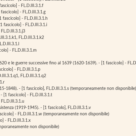
ascicolo] - FL.D.III.3.1.f
fascicolo] - FL.D.III.3.1.g
1 fascicolo] - FL.D.III.3.1.h
 fascicolo] - FL.D.III.3.1.i
 FL.D.III.3.1.j3
II.3.1.k1, FL.D.III.3.1.k2
D.III.3.1.l
olo] - FL.D.III.3.1.m
1620 e le guerre successive fino al 1639 (1620-1639). - [1 fascicolo] - FL.D.
icolo] - FL.D.III.3.1.p
III.3.1.q1, FL.D.III.3.1.q2
1.r
5-1848). - [1 fascicolo], FL.D.III.3.1.s (temporaneamente non disponibile
 [1 fascicolo] - FL.D.III.3.1.t
FL.D.III.3.1.u
stenza (1919-1945). - [1 fascicolo], FL.D.III.3.1.v
ascicolo] - FL.D.III.3.1.w (temporaneamente non disponibile)
o] - FL.D.III.3.1.x
(temporaneamente non disponibile)