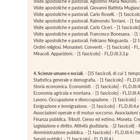
Visite apostoliche e pastorali. Agostino Maria Neuroni. - 
Visite apostoliche e pastorali. Giovanni Battista Mugiasca.
Visite apostoliche e pastorali. Carlo Rovelli. - [1 fascicolo]
Visite apostoliche e pastorali. Raimondo Torriani. - [1 fas
Visite apostoliche e pastorali. Carlo Ciceri. - [1 fascicolo] 
Visite apostoliche e pastorali. Francesco Bonesana. - [1 f
Visite apostoliche e pastorali. Feliciano Ninguarda. - [2 fa
Ordini religiosi. Monasteri. Conventi. - [1 fascicolo] - FL.
Miracoli. Apparizioni. - [1 fascicolo] - FL.D.III.3.3.p
4. Scienze umane e sociali
. - [35 fascicoli, di cui 1 te
Statistica generale e demografia. - [1 fascicolo] - FL.D.II
Storia economica. Economisti. - [1 fascicolo] - FL.D.III.4
Economia agricola e montana. - [1 fascicolo] - FL.D.III.4
Lavoro. Occupazione e disoccupazione. - [1 fascicolo] - 
Emigrazione e immigrazione. - [1 fascicolo] - FL.D.III.4.e
Associazioni operaie e di mutuo soccorso. Associazioni sind
Finanza pubblica. Tributi. Censo ed estimo. Moneta. Credi
Legislazione e diritto. Attività giudiziaria. - [2 fascicoli] -
Amministrazione pubblica. - [1 fascicolo] - FL.D.III.4.i
Servizi pubblici. - [1 fascicolo] - FL.D.III.4.j