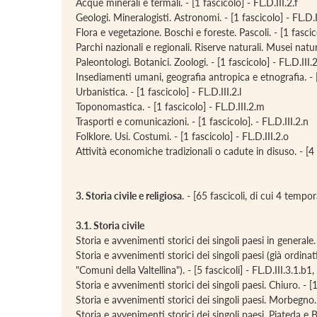
Acque minerali e termali. - [1 fascicolo] - FL.D.III.2.f
Geologi. Mineralogisti. Astronomi. - [1 fascicolo] - FL.D.I
Flora e vegetazione. Boschi e foreste. Pascoli. - [1 fascico
Parchi nazionali e regionali. Riserve naturali. Musei natural
Paleontologi. Botanici. Zoologi. - [1 fascicolo] - FL.D.III.2
Insediamenti umani, geografia antropica e etnografia. - [1
Urbanistica. - [1 fascicolo] - FL.D.III.2.l
Toponomastica. - [1 fascicolo] - FL.D.III.2.m
Trasporti e comunicazioni. - [1 fascicolo]. - FL.D.III.2.n
Folklore. Usi. Costumi. - [1 fascicolo] - FL.D.III.2.o
Attività economiche tradizionali o cadute in disuso. - [4 fa
3. Storia civile e religiosa
. - [65 fascicoli, di cui 4 temp
3.1. Storia civile
Storia e avvenimenti storici dei singoli paesi in generale. 
Storia e avvenimenti storici dei singoli paesi (già ordina
"Comuni della Valtellina"). - [5 fascicoli] - FL.D.III.3.1.b1,
Storia e avvenimenti storici dei singoli paesi. Chiuro. - [1
Storia e avvenimenti storici dei singoli paesi. Morbegno. -
Storia e avvenimenti storici dei singoli paesi. Piateda e Bo