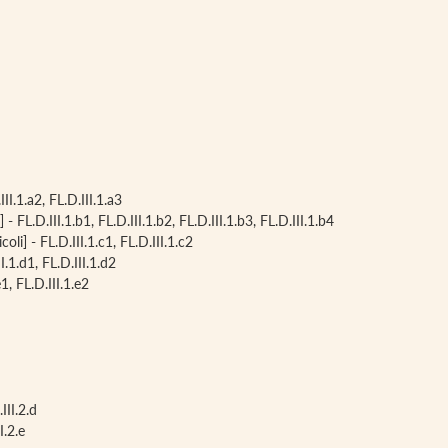
D.III.1.a2, FL.D.III.1.a3
] - FL.D.III.1.b1, FL.D.III.1.b2, FL.D.III.1.b3, FL.D.III.1.b4
coli] - FL.D.III.1.c1, FL.D.III.1.c2
I.1.d1, FL.D.III.1.d2
e1, FL.D.III.1.e2
III.2.d
I.2.e