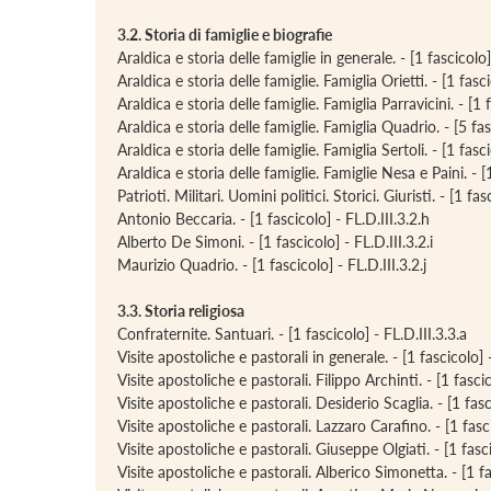
3.2. Storia di famiglie e biografie
Araldica e storia delle famiglie in generale. - [1 fascicolo]
Araldica e storia delle famiglie. Famiglia Orietti. - [1 fasci
Araldica e storia delle famiglie. Famiglia Parravicini. - [1 f
Araldica e storia delle famiglie. Famiglia Quadrio. - [5 fasc
Araldica e storia delle famiglie. Famiglia Sertoli. - [1 fasci
Araldica e storia delle famiglie. Famiglie Nesa e Paini. - [1
Patrioti. Militari. Uomini politici. Storici. Giuristi. - [1 fas
Antonio Beccaria. - [1 fascicolo] - FL.D.III.3.2.h
Alberto De Simoni. - [1 fascicolo] - FL.D.III.3.2.i
Maurizio Quadrio. - [1 fascicolo] - FL.D.III.3.2.j
3.3. Storia religiosa
Confraternite. Santuari. - [1 fascicolo] - FL.D.III.3.3.a
Visite apostoliche e pastorali in generale. - [1 fascicolo
Visite apostoliche e pastorali. Filippo Archinti. - [1 fascic
Visite apostoliche e pastorali. Desiderio Scaglia. - [1 fasc
Visite apostoliche e pastorali. Lazzaro Carafino. - [1 fasci
Visite apostoliche e pastorali. Giuseppe Olgiati. - [1 fasci
Visite apostoliche e pastorali. Alberico Simonetta. - [1 fas