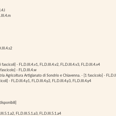
.4.l
.III.4.m
.III.4.s2
ascicoli] - FL.D.III.4.v1, FL.D.III.4.v2, FL.D.III.4.v3, FL.D.III.4.v4
fascicolo] - FL.D.III.4.w
 Agricoltura Artigianato di Sondrio e Chiavenna. - [1 fascicolo] - FL.D.II
li] - FL.D.III.4.y1, FL.D.III.4.y2, FL.D.III.4.y3, FL.D.III.4.y4
isponibili]
.III.5.1.a2, FL.D.III.5.1.a3, FL.D.III.5.1.a4