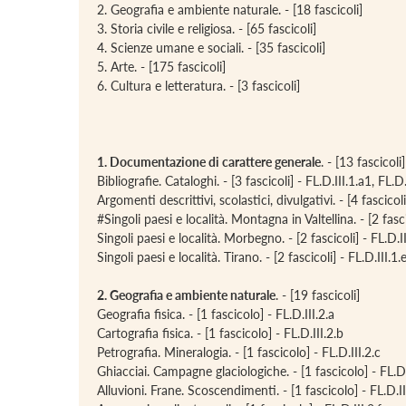
2. Geografia e ambiente naturale. - [18 fascicoli]
3. Storia civile e religiosa. - [65 fascicoli]
4. Scienze umane e sociali. - [35 fascicoli]
5. Arte. - [175 fascicoli]
6. Cultura e letteratura. - [3 fascicoli]
1. Documentazione di carattere generale
. - [13 fascicoli]
Bibliografie. Cataloghi. - [3 fascicoli] - FL.D.III.1.a1, FL.
Argomenti descrittivi, scolastici, divulgativi. - [4 fascicoli
#Singoli paesi e località. Montagna in Valtellina. - [2 fasci
Singoli paesi e località. Morbegno. - [2 fascicoli] - FL.D.II
Singoli paesi e località. Tirano. - [2 fascicoli] - FL.D.III.1.
2. Geografia e ambiente naturale
. - [19 fascicoli]
Geografia fisica. - [1 fascicolo] - FL.D.III.2.a
Cartografia fisica. - [1 fascicolo] - FL.D.III.2.b
Petrografia. Mineralogia. - [1 fascicolo] - FL.D.III.2.c
Ghiacciai. Campagne glaciologiche. - [1 fascicolo] - FL.D.
Alluvioni. Frane. Scoscendimenti. - [1 fascicolo] - FL.D.II