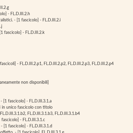
II.2.g
lo] - FL.D.III.2.h
istici. - [1 fascicolo] - FL.D.III.2.i
.j
 fascicolo] - FL.D.III.2.k
scicoli] - FL.D.III.2.p1, FL.D.III.2.p2, FL.D.III.2.p3, FL.D.III.2.p4
oraneamente non disponibili]
- [1 fascicolo] - FL.D.III.3.1.a
ti in unico fascicolo con titolo
 FL.D.III.3.1.b2, FL.D.III.3.1.b3, FL.D.III.3.1.b4
 fascicolo] - FL.D.III.3.1.c
 [1 fascicolo] - FL.D.III.3.1.d
ffetto. - [1 fascicolo], FL.D.III.3.1.e