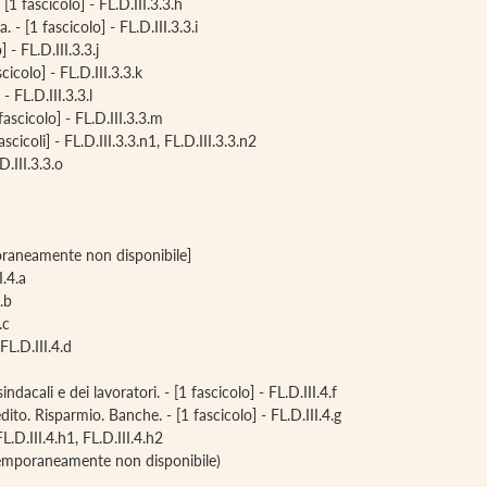
[1 fascicolo] - FL.D.III.3.3.h
 - [1 fascicolo] - FL.D.III.3.3.i
 - FL.D.III.3.3.j
cicolo] - FL.D.III.3.3.k
- FL.D.III.3.3.l
ascicolo] - FL.D.III.3.3.m
scicoli] - FL.D.III.3.3.n1, FL.D.III.3.3.n2
D.III.3.3.o
mporaneamente non disponibile]
I.4.a
.b
.c
FL.D.III.4.d
acali e dei lavoratori. - [1 fascicolo] - FL.D.III.4.f
to. Risparmio. Banche. - [1 fascicolo] - FL.D.III.4.g
 FL.D.III.4.h1, FL.D.III.4.h2
 (temporaneamente non disponibile)