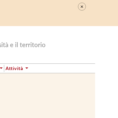
×
.
tà e il territorio
Attività