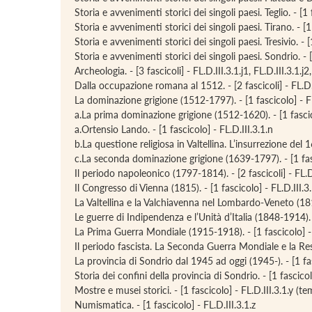
Storia e avvenimenti storici dei singoli paesi. Teglio. - [1 f
Storia e avvenimenti storici dei singoli paesi. Tirano. - [1 
Storia e avvenimenti storici dei singoli paesi. Tresivio. - [
Storia e avvenimenti storici dei singoli paesi. Sondrio. - [1
Archeologia. - [3 fascicoli] - FL.D.III.3.1.j1, FL.D.III.3.1.j2,
Dalla occupazione romana al 1512. - [2 fascicoli] - FL.D.I
La dominazione grigione (1512-1797). - [1 fascicolo] - FL.
a.La prima dominazione grigione (1512-1620). - [1 fascic
a.Ortensio Lando. - [1 fascicolo] - FL.D.III.3.1.n
b.La questione religiosa in Valtellina. L’insurrezione del 
c.La seconda dominazione grigione (1639-1797). - [1 fasc
Il periodo napoleonico (1797-1814). - [2 fascicoli] - FL.D.
Il Congresso di Vienna (1815). - [1 fascicolo] - FL.D.III.3.
La Valtellina e la Valchiavenna nel Lombardo-Veneto (181
Le guerre di Indipendenza e l’Unità d’Italia (1848-1914). -
La Prima Guerra Mondiale (1915-1918). - [1 fascicolo] - 
Il periodo fascista. La Seconda Guerra Mondiale e la Resi
La provincia di Sondrio dal 1945 ad oggi (1945-). - [1 f
Storia dei confini della provincia di Sondrio. - [1 fascicol
Mostre e musei storici. - [1 fascicolo] - FL.D.III.3.1.y 
Numismatica. - [1 fascicolo] - FL.D.III.3.1.z