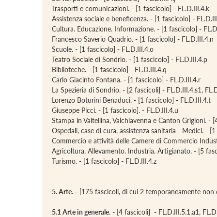
Trasporti e comunicazioni. - [1 fascicolo] - FL.D.III.4.k
Assistenza sociale e beneficenza. - [1 fascicolo] - FL.D.III
Cultura. Educazione. Informazione. - [1 fascicolo] - FL.D
Francesco Saverio Quadrio. - [1 fascicolo] - FL.D.III.4.n
Scuole. - [1 fascicolo] - FL.D.III.4.o
Teatro Sociale di Sondrio. - [1 fascicolo] - FL.D.III.4.p
Biblioteche. - [1 fascicolo] - FL.D.III.4.q
Carlo Giacinto Fontana. - [1 fascicolo] - FL.D.III.4.r
La Spezieria di Sondrio. - [2 fascicoli] - FL.D.III.4.s1, FL.D
Lorenzo Boturini Benaduci. - [1 fascicolo] - FL.D.III.4.t
Giuseppe Picci. - [1 fascicolo]. - FL.D.III.4.u
Stampa in Valtellina, Valchiavenna e Canton Grigioni. - [4 f
Ospedali, case di cura, assistenza sanitaria - Medici. - [1 
Commercio e attività delle Camere di Commercio Industria
Agricoltura. Allevamento. Industria. Artigianato. - [5 fascico
Turismo. - [1 fascicolo] - FL.D.III.4.z
5. Arte
. - [175 fascicoli, di cui 2 temporaneamente non d
5.1 Arte in generale
. - [4 fascicoli] - FL.D.III.5.1.a1, FL.D