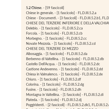
5.2 Chiese
. - [59 fascicoli]
Chiese in generale. - [1 fascicolo] - FL.D.III.5.2.a
Chiese - Documenti. - [3 fascicoli] - FL.D.III.5.2.b1, FL.D.
CHIESE DEL TERZIERE INFERIORE E DELLA VALCHI
Delebio. - [1 fascicolo] - FL.D.III.5.2.ca
Forcola. - [1 fascicolo] - FL.D.III.5.2.cb
Morbegno. - [1 fascicolo] - FL.D.III.5.2.cc
Novate Mezzola. - [1 fascicolo] - FL.D.III.5.2.cd
CHIESE DEL TERZIERE DI MEZZO
Albosaggia. - [1 fascicolo] - FL.D.III.5.2.da
Berbenno di Valtellina. - [1 fascicolo] - FL.D.III.5.2.db
Castello Dell’Acqua. - [1 fascicolo] - FL.D.III.5.2.dc
Castione Andevenno. - [1 fascicolo] - FL.D.III.5.2.dd
Chiesa in Valmalenco. - [1 fascicolo] - FL.D.III.5.2.de
Chiuro. - [1 fascicolo] - FL.D.III.5.2.df
Colorina. - [1 fascicolo] - FL.D.III.5.2.dg
Fusine. - [1 fascicolo] - FL.D.III.5.2.dh
Montagna in Valtellina. - [1 fascicolo] - FL.D.III.5.2.di
Piateda. - [1 fascicolo] - FL.D.III.5.2.dj
Poggiridenti. - [2 fascicoli] - FL.D.III.5.2.dk1, FL.D.III.5.2